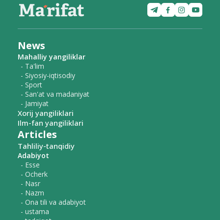
News
Mahalliy yangiliklar
- Ta'lim
- Siyosiy-iqtisodiy
- Sport
- San'at va madaniyat
- Jamiyat
Xorij yangiliklari
Ilm-fan yangiliklari
Articles
Tahliliy-tanqidiy
Adabiyot
- Esse
- Ocherk
- Nasr
- Nazm
- Ona tili va adabiyot
- ustama