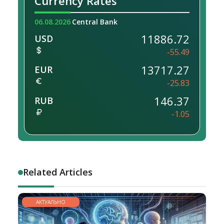
Currency Rates
06.08.2026
Central Bank
11886.72
USD
-55.49
13717.27
EUR
-25.83
146.37
RUB
-1.05
Related Articles
АКТУАЛЬНО