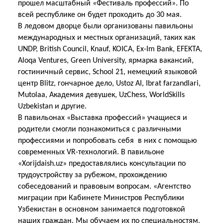
прошел масштабный «Фестиваль профессий». По
всей республике он будет проходить до 30 мая.
В ледовом дворце были организованы павильоны
международных и местных организаций, таких как
UNDP, British Council, Knauf, KOICA, Ex-Im Bank, EFEKTA,
Aloqa Ventures, Green University, ярмарка вакансий,
гостиничный сервис, School 21, немецкий языковой
центр Blitz, гончарное дело, Ustoz AI, Ibrat farzandlari,
Mutolaa, Академия девушек, UzChess, WorldSkills
Uzbekistan и другие.
В павильонах «Выставка профессий» учащиеся и
родители смогли познакомиться с различными
профессиями и попробовать себя в них с помощью
современных VR-технологий. В павильоне
«Xorijdaish.uz» предоставлялись консультации по
трудоустройству за рубежом, прохождению
собеседований и правовым вопросам. «Агентство
миграции при Кабинете Министров Республики
Узбекистан в основном занимается подготовкой
наших граждан. Мы обучаем их по специальностям,