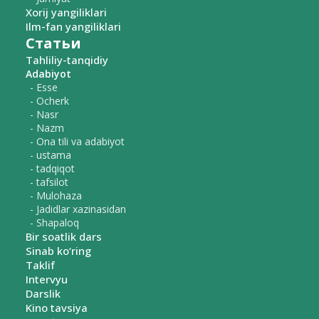
Xorij yangiliklari
Ilm-fan yangiliklari
Статьи
Tahliliy-tanqidiy
Adabiyot
- Esse
- Ocherk
- Nasr
- Nazm
- Ona tili va adabiyot
- ustama
- tadqiqot
- tafsilot
- Mulohaza
- Jadidlar xazinasidan
- Shapaloq
Bir soatlik dars
Sinab ko‘ring
Taklif
Intervyu
Darslik
Kino tavsiya