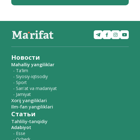
Новости
Mahalliy yangiliklar
- Ta'lim
- Siyosiy-iqtisodiy
- Sport
- San'at va madaniyat
- Jamiyat
Xorij yangiliklari
Ilm-fan yangiliklari
Статьи
Tahliliy-tanqidiy
Adabiyot
- Esse
- Ocherk