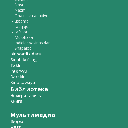
- Nasr
- Nazm
- Ona tili va adabiyot
- ustama
- tadqiqot
- tafsilot
- Mulohaza
- Jadidlar xazinasidan
- Shapaloq
Bir soatlik dars
Sinab ko‘ring
Taklif
Intervyu
Darslik
Kino tavsiya
Библиотека
Номера газеты
Книги
Мультимедиа
Видео
Фото