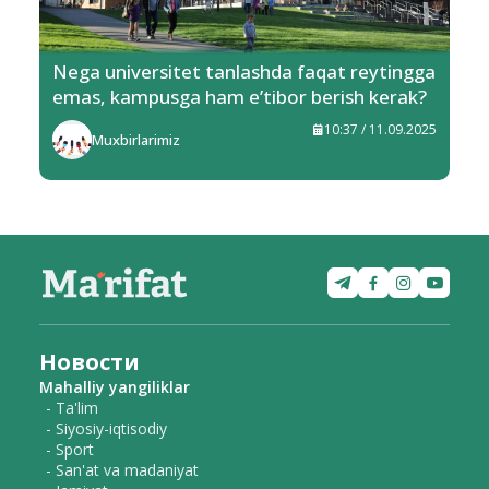
Nega universitet tanlashda faqat reytingga
emas, kampusga ham e’tibor berish kerak?
10:37 / 11.09.2025
Muxbirlarimiz
Новости
Mahalliy yangiliklar
- Ta'lim
- Siyosiy-iqtisodiy
- Sport
- San'at va madaniyat