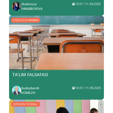
Shahnoza
10:37 / 11.09.2025
YANGIBOYEVA
O‘QITUVCHI MINBARI
TA’LIM FALSAFASI
Xudoyberdi
10:37 / 11.09.2025
KOMILOV
IQTIDORLI YOSHLAR
– YURT KELAJAGI