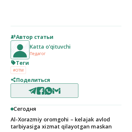
Автор статьи
Katta o'qituvchi
Педагог
Теги
#OTM
Поделиться
Сегодня
Al-Xorazmiy oromgohi – kelajak avlod
tarbiyasiga xizmat qilayotgan maskan