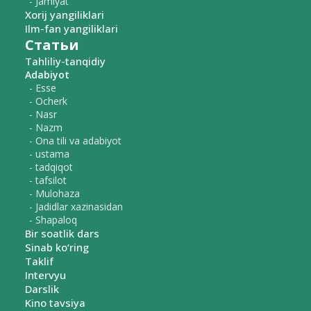
- Jamiyat
Xorij yangiliklari
Ilm-fan yangiliklari
Статьи
Tahliliy-tanqidiy
Adabiyot
- Esse
- Ocherk
- Nasr
- Nazm
- Ona tili va adabiyot
- ustama
- tadqiqot
- tafsilot
- Mulohaza
- Jadidlar xazinasidan
- Shapaloq
Bir soatlik dars
Sinab ko‘ring
Taklif
Intervyu
Darslik
Kino tavsiya