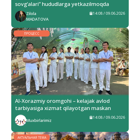
sovg‘alari” hududlarga yetkazilmoqda
Zilola
14:08 / 09.06.2026
MADATOVA
ПРОЦЕСС
Al-Xorazmiy oromgohi – kelajak avlod
tarbiyasiga xizmat qilayotgan maskan
14:08 / 09.06.2026
Muxbirlarimiz
АКТУАЛЬНАЯ ТЕМА