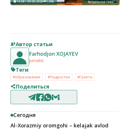
14:08 / 09.06.2026
1.09k
Актуальная тема
Автор статьи
Farhodjon XOJAYEV
Jurnalist
Теги
#образование
#Подростки
#Газета
Поделиться
Сегодня
Al-Xorazmiy oromgohi – kelajak avlod