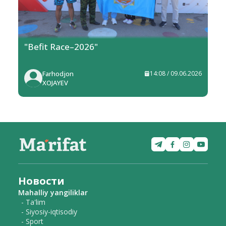
"Befit Race–2026"
Farhodjon
14:08 / 09.06.2026
XOJAYEV
Новости
Mahalliy yangiliklar
- Ta'lim
- Siyosiy-iqtisodiy
- Sport