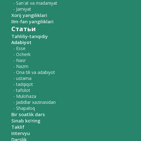
- San'at va madaniyat
- Jamiyat
Xorij yangiliklari
Ilm-fan yangiliklari
Статьи
Tahliliy-tanqidiy
Adabiyot
- Esse
- Ocherk
- Nasr
- Nazm
- Ona tili va adabiyot
- ustama
- tadqiqot
- tafsilot
- Mulohaza
- Jadidlar xazinasidan
- Shapaloq
Bir soatlik dars
Sinab ko‘ring
Taklif
Intervyu
Darslik