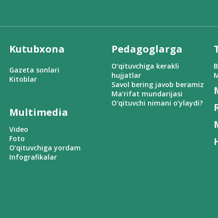
Kutubxona
Pedagoglarga
O‘qituvchiga kerakli
B
Gazeta sonlari
hujjatlar
M
Kitoblar
Savol bering javob beramiz
Ma’rifat mundarijasi
O‘qituvchi nimani o‘ylaydi?
Multimedia
Video
Foto
O‘qituvchiga yordam
Infografikalar