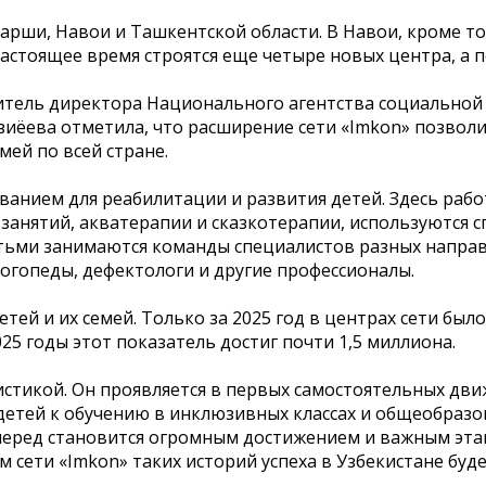
арши, Навои и Ташкентской области. В Навои, кроме то
настоящее время строятся еще четыре новых центра, а 
титель директора Национального агентства социальной
иёева отметила, что расширение сети «Imkon» позволи
мей по всей стране.
анием для реабилитации и развития детей. Здесь раб
занятий, акватерапии и сказкотерапии, используются 
етьми занимаются команды специалистов разных напра
логопеды, дефектологи и другие профессионалы.
тей и их семей. Только за 2025 год в центрах сети был
2025 годы этот показатель достиг почти 1,5 миллиона.
истикой. Он проявляется в первых самостоятельных дв
 детей к обучению в инклюзивных классах и общеобраз
перед становится огромным достижением и важным этап
 сети «Imkon» таких историй успеха в Узбекистане буд