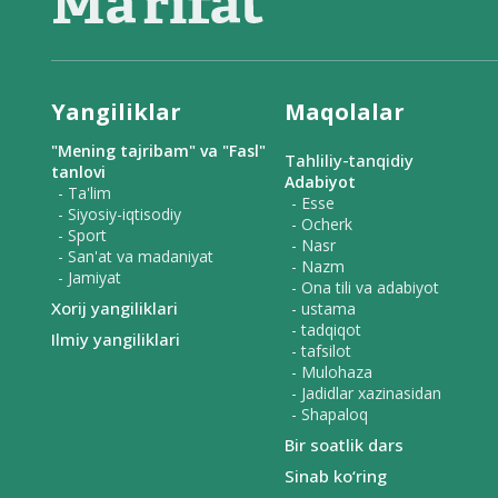
Yangiliklar
Maqolalar
"Mening tajribam" va "Fasl"
Tahliliy-tanqidiy
tanlovi
Adabiyot
- Ta'lim
- Esse
- Siyosiy-iqtisodiy
- Ocherk
- Sport
- Nasr
- San'at va madaniyat
- Nazm
- Jamiyat
- Ona tili va adabiyot
Xorij yangiliklari
- ustama
- tadqiqot
Ilmiy yangiliklari
- tafsilot
- Mulohaza
- Jadidlar xazinasidan
- Shapaloq
Bir soatlik dars
Sinab ko‘ring