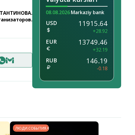
08.08.2026
Markaziy bank
СТАНТИНОВА.
ганизаторов.
11915.64
USD
+28.92
13749.46
EUR
+32.19
146.19
RUB
-0.18
ЛЮДИ.СОБЫТИЯ.ФАКТЫ