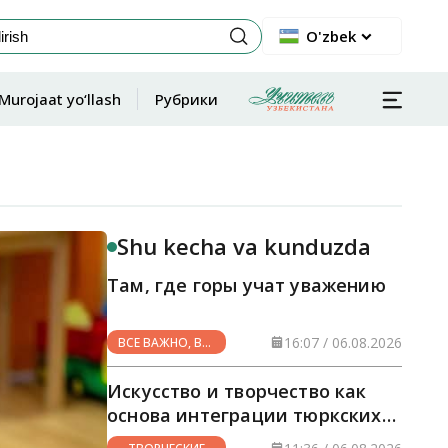
O'zbek
Murojaat yo‘llash
Рубрики
Shu kecha va kunduzda
Там, где горы учат уважению
16:07 / 06.08.2026
ВСЕ ВАЖНО, ВСЕ
НУЖНО
Искусство и творчество как
основа интеграции тюркских
стран