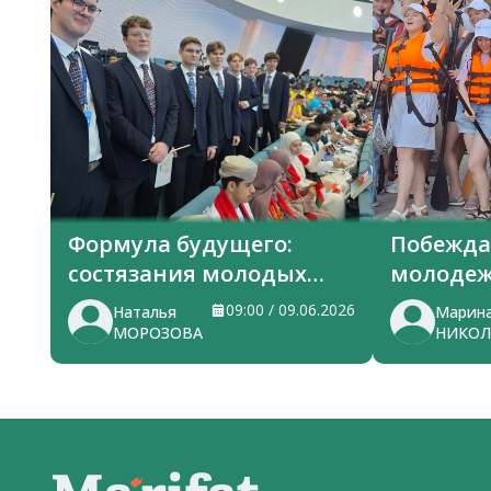
Формула будущего:
Побежда
состязания молодых
молодеж
ученых в Ташкенте
заплыв
09:00 / 09.06.2026
Наталья
Марин
МОРОЗОВА
НИКОЛ