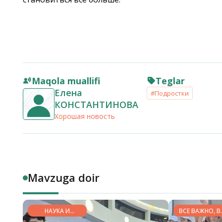
Maqola muallifi
Teglar
Елена
#Подростки
КОНСТАНТИНОВА
Хорошая новость
Mavzuga doir
НАУКА И
ВСЕ ВАЖНО, В
ОБРАЗОВАНИЕ
НУЖНО