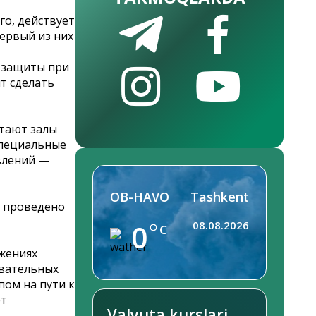
го, действует
первый из них
 защиты при
т сделать
отают залы
специальные
влений —
OB-HAVO
Tashkent
о проведено
0
08.08.2026
C
ижениях
овательных
ом на пути к
ет
Valyuta kurslari