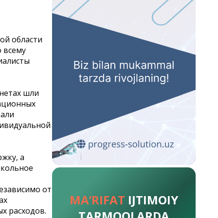
ой области
 всему
иалисты
инетах шли
тационных
зали
дивидуальной
жку, а
школьное
езависимо от
MA’RIFAT
IJTIMOIY
ах
х расходов.
TARMOQLARDA