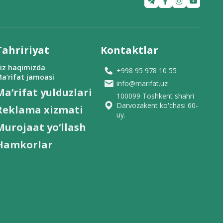
Tahririyat
Kontaktlar
iz haqimizda
+998 95 978 10 55
a’rifat jamoasi
info@marifat.uz
Ma’rifat yulduzlari
100099 Toshkent shahri
Darvozakent ko'chasi 60-
Reklama xizmati
uy.
Murojaat yo‘llash
Hamkorlar