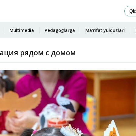
Multimedia
Pedagoglarga
Ma’rifat yulduzlari
тация рядом с домом