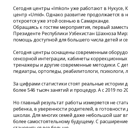
Сегодня центры «Imkon» уже работают в Нукусе, К
центр «Umid». Однако развитие продолжается: в 
откроется уже этой осенью в Самарканде.
Обращаясь к гостям мероприятия, первый замес
Президенте Республики Узбекистан Шахноза Мирз
помощь доступной для большего числа детей и се
Сегодня центры оснащены современным оборудов
сенсорной интеграции, кабинеты коррекционных 
тренажеры и другие современные методики. С д
педиатры, ортопеды, реабилитологи, психологи, 
За цифрами статистики стоят реальные истории де
более 546 тысяч занятий и процедур. А с 2019 по 
Но главный результат работы измеряется не стат
ребенка, в уверенности родителей, в готовности
школах. Для многих семей даже небольшой шаг в
более самостоятельному будущему. С расширением
становиться все больше.