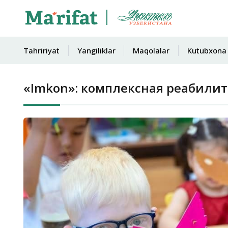
Tahririyat
Yangiliklar
Maqolalar
Kutubxona
«Imkon»: комплексная реабили