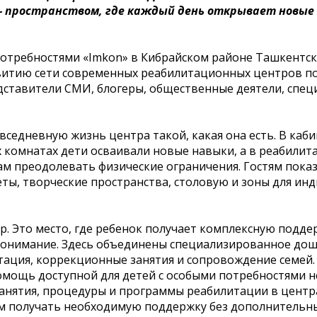
 — пространством, где каждый день открывает новые
потребностями «Imkon» в Кибрайском районе Ташкентск
звитию сети современных реабилитационных центров по
едставители СМИ, блогеры, общественные деятели, спец
вседневную жизнь центра такой, какая она есть. В каб
х комнатах дети осваивали новые навыки, а в реабили
м преодолевать физические ограничения. Гостям пока
ы, творческие пространства, столовую и зоны для ин
. Это место, где ребенок получает комплексную поддер
понимание. Здесь объединены специализированное до
тация, коррекционные занятия и сопровождение семей.
омощь доступной для детей с особыми потребностями н
е занятия, процедуры и программы реабилитации в центр
ям получать необходимую поддержку без дополнительны