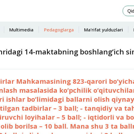
Multimedia
Pedagoglarga
Ma’rifat yulduzlari
idagi 14-maktabning boshlang‘ich sinf
rlar Mahkamasining 823-qarori bo‘yicha
lash masalasida ko‘pchilik o‘qituvchila
 ishlar bo‘limidagi ballarni olish qiynay
lgan tadbirlar – 3 ball; - tanqidiy va tah
uvchi loyihalar – 5 ball; - iqtidorli va bo
olib borilsa – 10 ball. Mana shu 3 ta ball