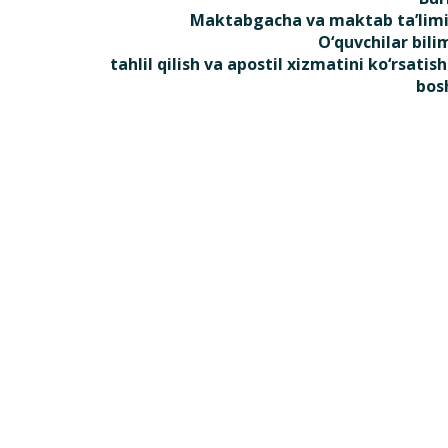
Maktabgacha va maktab ta’limi 
O‘quvchilar bili
tahlil qilish va apostil xizmatini ko‘rsati
bos