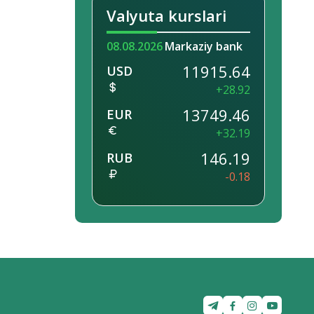
Valyuta kurslari
08.08.2026
Markaziy bank
11915.64
USD
+28.92
13749.46
EUR
+32.19
146.19
RUB
-0.18