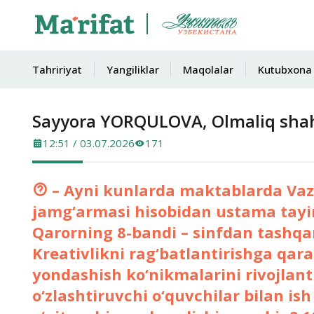
Tahririyat
Yangiliklar
Maqolalar
Kutubxona
Sayyora YORQULOVA, Olmaliq shahr
12:51 / 03.07.2026
171
– Ayni kunlarda maktablarda Vazi
jamg‘armasi hisobidan ustama tayin
Qarorning 8-bandi – sinfdan tashqari
Kreativlikni rag‘batlantirishga qarati
yondashish ko‘nikmalarini rivojlantir
o‘zlashtiruvchi o‘quvchilar bilan ish 