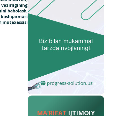
vazirligining
mini baholash,
sh boshqarmasi
h mutaxassisi
MA’RIFAT
IJTIMOIY