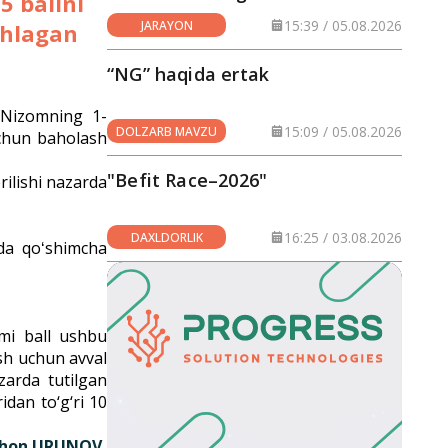
5 ballni
hududlarga yetkazilmoqda
15:39 / 05.08.2026
JARAYON
ishlagan
“NG” haqida ertak
 Nizomning 1-
15:09 / 05.08.2026
DOLZARB MAVZU
uchun baholash
"Befit Race–2026"
rilishi nazarda
16:25 / 03.08.2026
DAXLDORLIK
mda qoʻshimcha
ami ball ushbu
sh uchun avval
zarda tutilgan
idan to‘g‘ri 10
rhon URUNOV,