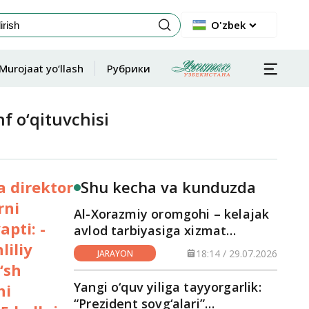
O'zbek
Murojaat yo‘llash
Рубрики
 o‘qituvchisi
 direktor
Shu kecha va kunduzda
rni
Al-Xorazmiy oromgohi – kelajak
apti: -
avlod tarbiyasiga xizmat
liliy
qilayotgan maskan
18:14 / 29.07.2026
JARAYON
‘sh
Yangi o‘quv yiliga tayyorgarlik:
ni
“Prezident sovg‘alari”