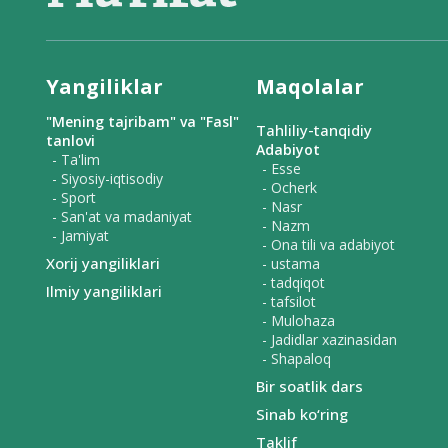
Yangiliklar
Maqolalar
"Mening tajribam" va "Fasl"
Tahliliy-tanqidiy
tanlovi
Adabiyot
- Ta'lim
- Esse
- Siyosiy-iqtisodiy
- Ocherk
- Sport
- Nasr
- San'at va madaniyat
- Nazm
- Jamiyat
- Ona tili va adabiyot
Xorij yangiliklari
- ustama
- tadqiqot
Ilmiy yangiliklari
- tafsilot
- Mulohaza
- Jadidlar xazinasidan
- Shapaloq
Bir soatlik dars
Sinab ko‘ring
Taklif