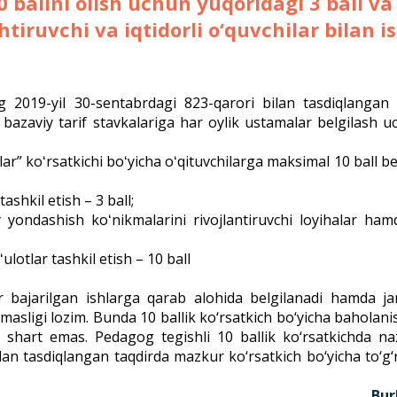
ballni olish uchun yuqoridagi 3 ball va 
htiruvchi va iqtidorli o‘quvchilar bilan 
g 2019-yil 30-sentabrdagi 823-qarori bilan tasdiqlangan
 bazaviy tarif stavkalariga har oylik ustamalar belgilash 
r” koʻrsatkichi boʻyicha oʻqituvchilarga maksimal 10 ball be
ashkil etish – 3 ball;
liy yondashish koʻnikmalarini rivojlantiruvchi loyihalar ha
lotlar tashkil etish – 10 ball
ar bajarilgan ishlarga qarab alohida belgilanadi hamda j
asligi lozim. Bunda 10 ballik ko‘rsatkich bo‘yicha baholani
shi shart emas. Pedagog tegishli 10 ballik ko‘rsatkichda na
lan tasdiqlangan taqdirda mazkur ko‘rsatkich bo‘yicha to‘g‘r
Bu