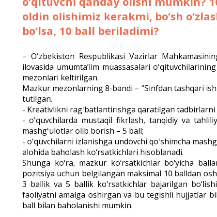
o‘qituvchi qanday olishi mumkin? 10 
oldin olishimiz kerakmi, bo‘sh o‘zlas
bo‘lsa, 10 ball beriladimi?
– Oʻzbekiston Respublikasi Vazirlar Mahkamasinin
ilovasida umumtaʼlim muassasalari oʻqituvchilarining
mezonlari keltirilgan.
Mazkur mezonlarning 8-bandi – “Sinfdan tashqari ishla
tutilgan.
- Kreativlikni ragʻbatlantirishga qaratilgan tadbirlarni t
- oʻquvchilarda mustaqil fikrlash, tanqidiy va tahli
mashgʻulotlar olib borish – 5 ball;
- oʻquvchilarni izlanishga undovchi qoʻshimcha mashgʻu
alohida baholash ko‘rsatkichlari hisoblanadi.
Shunga ko‘ra, mazkur ko‘rsatkichlar bo‘yicha ball
pozitsiya uchun belgilangan maksimal 10 balldan oshm
3 ballik va 5 ballik ko‘rsatkichlar bajarilgan bo‘li
faoliyatni amalga oshirgan va bu tegishli hujjatlar bi
ball bilan baholanishi mumkin.