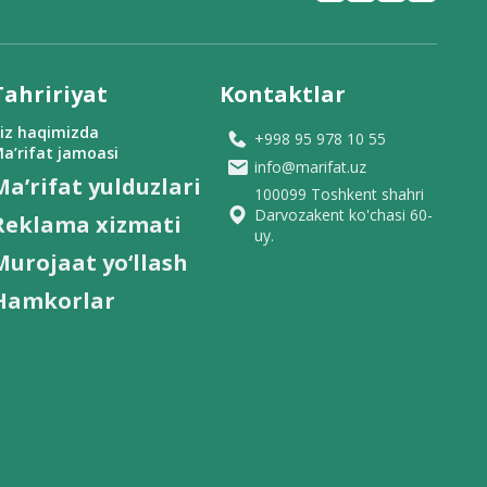
Tahririyat
Kontaktlar
iz haqimizda
+998 95 978 10 55
a’rifat jamoasi
info@marifat.uz
Ma’rifat yulduzlari
100099 Toshkent shahri
Darvozakent ko'chasi 60-
Reklama xizmati
uy.
Murojaat yo‘llash
Hamkorlar