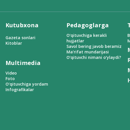
Kutubxona
Pedagoglarga
O‘qituvchiga kerakli
B
Gazeta sonlari
hujjatlar
M
Kitoblar
Savol bering javob beramiz
Ma’rifat mundarijasi
O‘qituvchi nimani o‘ylaydi?
Multimedia
Video
Foto
O‘qituvchiga yordam
Infografikalar