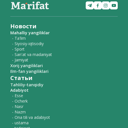
Новости
Mahalliy yangiliklar
- Ta'lim
- Siyosiy-iqtisodiy
- Sport
- San'at va madaniyat
- Jamiyat
Xorij yangiliklari
Ilm-fan yangiliklari
Статьи
Tahliliy-tanqidiy
Adabiyot
- Esse
- Ocherk
- Nasr
- Nazm
- Ona tili va adabiyot
- ustama