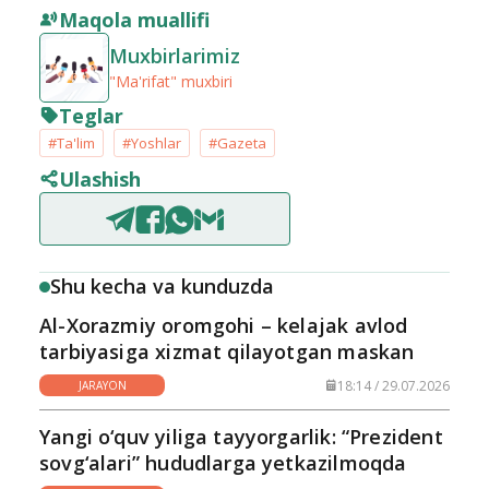
Maqola muallifi
Muxbirlarimiz
"Ma'rifat" muxbiri
Teglar
#Ta'lim
#Yoshlar
#Gazeta
Ulashish
Shu kecha va kunduzda
Al-Xorazmiy oromgohi – kelajak avlod
tarbiyasiga xizmat qilayotgan maskan
18:14 / 29.07.2026
JARAYON
Yangi o‘quv yiliga tayyorgarlik: “Prezident
sovg‘alari” hududlarga yetkazilmoqda