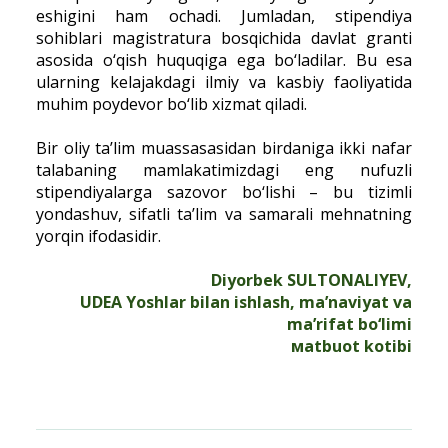
eshigini ham ochadi. Jumladan, stipendiya
sohiblari magistratura bosqichida davlat granti
asosida o‘qish huquqiga ega bo‘ladilar. Bu esa
ularning kelajakdagi ilmiy va kasbiy faoliyatida
muhim poydevor bo‘lib xizmat qiladi.
Bir oliy ta’lim muassasasidan birdaniga ikki nafar
talabaning mamlakatimizdagi eng nufuzli
stipendiyalarga sazovor bo‘lishi – bu tizimli
yondashuv, sifatli ta’lim va samarali mehnatning
yorqin ifodasidir.
Diyorbek SULTONALIYEV,
UDEA Yoshlar bilan ishlash, ma’naviyat va
ma’rifat bo‘limi
мatbuot kotibi