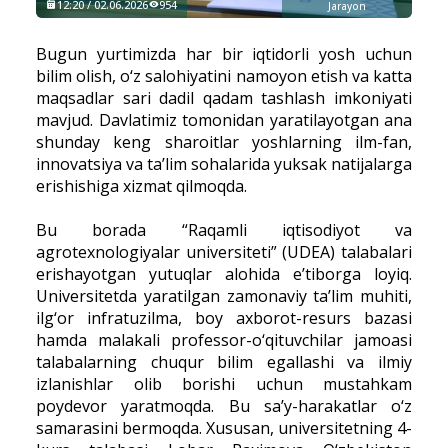
12:20 / 02.06.2026
954
Jarayon
Bugun yurtimizda har bir iqtidorli yosh uchun
bilim olish, o‘z salohiyatini namoyon etish va katta
maqsadlar sari dadil qadam tashlash imkoniyati
mavjud. Davlatimiz tomonidan yaratilayotgan ana
shunday keng sharoitlar yoshlarning ilm-fan,
innovatsiya va ta’lim sohalarida yuksak natijalarga
erishishiga xizmat qilmoqda.
Bu borada “Raqamli iqtisodiyot va
agrotexnologiyalar universiteti” (UDEA) talabalari
erishayotgan yutuqlar alohida e’tiborga loyiq.
Universitetda yaratilgan zamonaviy ta’lim muhiti,
ilg‘or infratuzilma, boy axborot-resurs bazasi
hamda malakali professor-o‘qituvchilar jamoasi
talabalarning chuqur bilim egallashi va ilmiy
izlanishlar olib borishi uchun mustahkam
poydevor yaratmoqda. Bu sa’y-harakatlar o‘z
samarasini bermoqda. Xususan, universitetning 4-