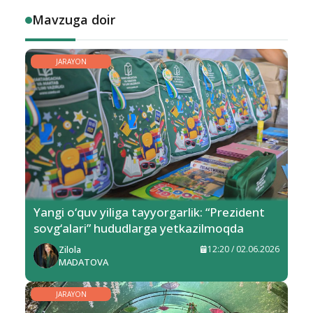
Mavzuga doir
JARAYON
Yangi o‘quv yiliga tayyorgarlik: “Prezident
sovg‘alari” hududlarga yetkazilmoqda
Zilola
12:20 / 02.06.2026
MADATOVA
JARAYON