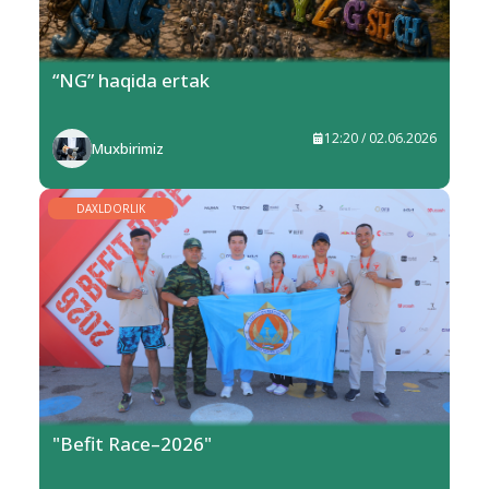
“NG” haqida ertak
12:20 / 02.06.2026
Muxbirimiz
DAXLDORLIK
"Befit Race–2026"