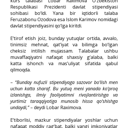
kurs talabasi Lobar Raximova O‘zbekiston
Respublikasi Prezidenti davlat stipendiyasi
sohibasi bo‘ldi. Yana bir iqtidorli talaba
Feruzabonu Ozodova esa Islom Karimov nomidagi
davlat stipendiyasini qo‘lga kiritdi.
E’tirof etish joiz, bunday yutuqlar ortida, avvalo,
tinimsiz mehnat, qat’iyat va bilimga bo‘lgan
cheksiz intilish mujassam. Talabalar ushbu
muvaffaqiyatni nafaqat shaxsiy g‘alaba, balki
katta ishonch va mas’uliyat sifatida qabul
qilmoqda.
–
“Bunday nufuzli stipendiyaga sazovor bo‘lish men
uchun katta sharaf. Bu yutuq meni yanada ko‘proq
izlanishga, ilmiy faoliyatimni rivojlantirishga va
yurtimiz taraqqiyotiga munosib hissa qo‘shishga
undaydi,”
– deydi Lobar Raximova.
E’tiborlisi, mazkur stipendiyalar yoshlar uchun
nafaqat moddiy rag‘bat, balki yangi imkoniyatlar