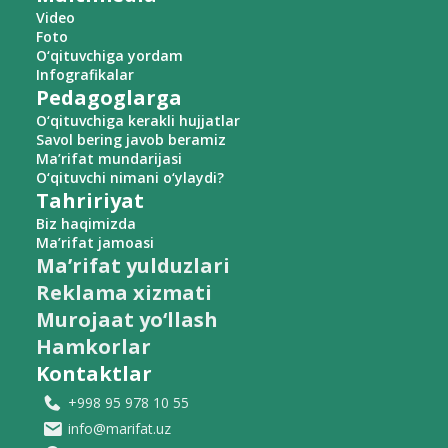
Video
Foto
O‘qituvchiga yordam
Infografikalar
Pedagoglarga
O‘qituvchiga kerakli hujjatlar
Savol bering javob beramiz
Ma’rifat mundarijasi
O‘qituvchi nimani o‘ylaydi?
Tahririyat
Biz haqimizda
Ma’rifat jamoasi
Ma’rifat yulduzlari
Reklama xizmati
Murojaat yo‘llash
Hamkorlar
Kontaktlar
+998 95 978 10 55
info@marifat.uz