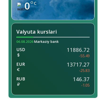
0
C
Valyuta kurslari
06.08.2026
Markaziy bank
11886.72
USD
-55.49
13717.27
EUR
-25.83
146.37
RUB
-1.05