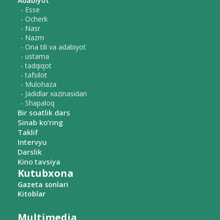
Adabiyot
- Esse
- Ocherk
- Nasr
- Nazm
- Ona tili va adabiyot
- ustama
- tadqiqot
- tafsilot
- Mulohaza
- Jadidlar xazinasidan
- Shapaloq
Bir soatlik dars
Sinab ko‘ring
Taklif
Intervyu
Darslik
Kino tavsiya
Kutubxona
Gazeta sonlari
Kitoblar
Multimedia