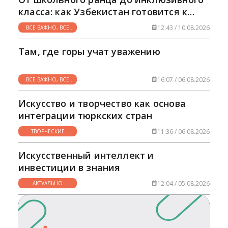
ответственных граждан, способных внести
класса: как Узбекистан готовится к
вклад в процветание страны.
новому учебному году
Конституционные нормы, закрепляющие
12:43 / 10.08.2026
ВСЕ ВАЖНО, ВСЕ
право на образование, становятся
НУЖНО
фундаментом для устойчивого и
Там, где горы учат уважению
гармоничного развития Узбекистана в
современном мире.
16:07 / 06.08.2026
ВСЕ ВАЖНО, ВСЕ
НУЖНО
Искусство и творчество как основа
интеграции тюркских стран
11:36 / 06.08.2026
ТВОРЧЕСКИЕ
ГОРИЗОНТЫ
Искусственный интеллект и
инвестиции в знания
12:04 / 05.08.2026
АКТУАЛЬНО