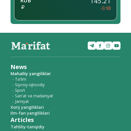
145.21
RUB
-0.98
News
Mahalliy yangiliklar
- Ta'lim
- Siyosiy-iqtisodiy
- Sport
- San'at va madaniyat
- Jamiyat
Xorij yangiliklari
Ilm-fan yangiliklari
Articles
Tahliliy-tanqidiy