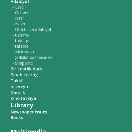
Adabiyot
- Esse
- Ocherk
- Nasr
- Nazm
- Ona tili va adabiyot
- ustama
- tadqiqot
- tafsilot
- Mulohaza
- Jadidlar xazinasidan
- Shapaloq
Bir soatlik dars
Sinab ko‘ring
Taklif
Intervyu
Darslik
Kino tavsiya
Library
Newspaper Issues
Books
Multimedia