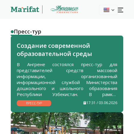
Пресс-тур
Создание современной
образовательной среды
В Ангрене состоялся пресс-тур для
представителей средств массовой
информации, организованный
информационной службой Министерства
дошкольного и школьного образования
Республики Узбекистан. В рамках
мероприятия журналисты ознакомились с
17:31 / 03.06.2026
ПРЕСС-ТУР
деятельностью общеобразовательных школ,
дошкольных учреждений, а также культурно-
спортивных объектов города.