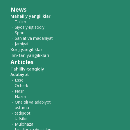
News
Mahalliy yangiliklar
- Ta'lim
- Siyosiy-iqtisodiy
- Sport
- San'at va madaniyat
- Jamiyat
Xorij yangiliklari
Ilm-fan yangiliklari
Articles
Tahliliy-tanqidiy
Adabiyot
- Esse
- Ocherk
- Nasr
- Nazm
- Ona tili va adabiyot
- ustama
- tadqiqot
- tafsilot
- Mulohaza
- Jadidlar xazinasidan