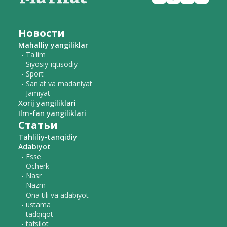
Новости
Mahalliy yangiliklar
- Ta'lim
- Siyosiy-iqtisodiy
- Sport
- San'at va madaniyat
- Jamiyat
Xorij yangiliklari
Ilm-fan yangiliklari
Статьи
Tahliliy-tanqidiy
Adabiyot
- Esse
- Ocherk
- Nasr
- Nazm
- Ona tili va adabiyot
- ustama
- tadqiqot
- tafsilot