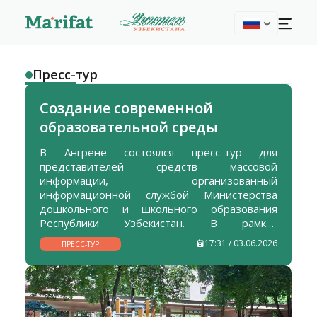
Пресс-тур
Создание современной
образовательной среды
В Ангрене состоялся пресс-тур для
представителей средств массовой
информации, организованный
информационной службой Министерства
дошкольного и школьного образования
Республики Узбекистан. В рамках
мероприятия журналисты ознакомились с
17:31 / 03.06.2026
ПРЕСС-ТУР
деятельностью общеобразовательных школ,
дошкольных учреждений, а также культурно-
спортивных объектов города.