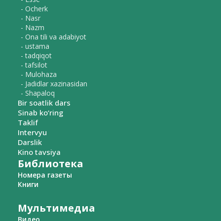
- Ocherk
- Nasr
- Nazm
- Ona tili va adabiyot
- ustama
- tadqiqot
- tafsilot
- Mulohaza
- Jadidlar xazinasidan
- Shapaloq
Bir soatlik dars
Sinab ko‘ring
Taklif
Intervyu
Darslik
Kino tavsiya
Библиотека
Номера газеты
Книги
Мультимедиа
Видео