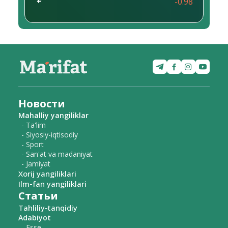
-0.98
Новости
Mahalliy yangiliklar
- Ta'lim
- Siyosiy-iqtisodiy
- Sport
- San'at va madaniyat
- Jamiyat
Xorij yangiliklari
Ilm-fan yangiliklari
Статьи
Tahliliy-tanqidiy
Adabiyot
- Esse