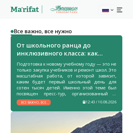
Все важно, все нужно
От школьного ранца до
инклюзивного класса: как
Узбекистан готовится к новому
Подготовка к новому учебному году — это не
учебному году
только закупка учебников и ремонт школ. Это
масштабная работа, от которой зависит,
каким будет первый школьный день для
сотен тысяч детей. Именно этой теме был
посвящен пресс-тур, организованный 5
августа Министерством дошкольного и
12:43 / 10.08.2026
ВСЕ ВАЖНО, ВСЕ
школьного образования. Журналистам
НУЖНО
показали, как формируются и отправляются в
регионы «Президентские подарки»,
рассказали о готовности школ к приему
учеников и познакомили с опытом развития