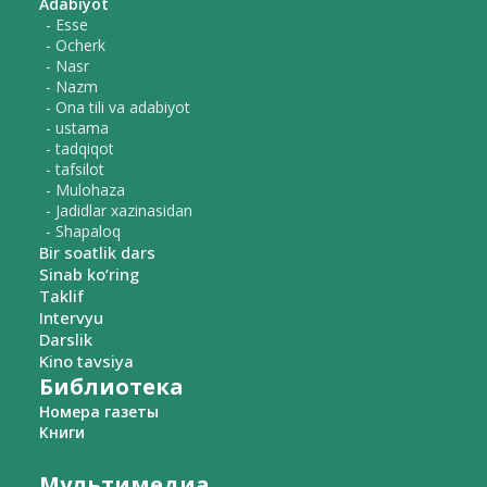
Adabiyot
- Esse
- Ocherk
- Nasr
- Nazm
- Ona tili va adabiyot
- ustama
- tadqiqot
- tafsilot
- Mulohaza
- Jadidlar xazinasidan
- Shapaloq
Bir soatlik dars
Sinab ko‘ring
Taklif
Intervyu
Darslik
Kino tavsiya
Библиотека
Номера газеты
Книги
Мультимедиа