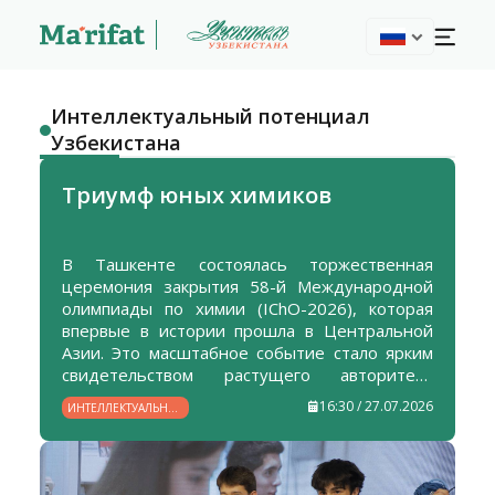
Интеллектуальный потенциал
Узбекистана
Триумф юных химиков
В Ташкенте состоялась торжественная
церемония закрытия 58-й Международной
олимпиады по химии (IChO-2026), которая
впервые в истории прошла в Центральной
Азии. Это масштабное событие стало ярким
свидетельством растущего авторитета
Узбекистана в мировом научно-
16:30 / 27.07.2026
ИНТЕЛЛЕКТУАЛЬНЫЙ
образовательном пространстве и еще одним
ПОТЕНЦИАЛ
подтверждением эффективности
УЗБЕКИСТАНА
проводимых в стране реформ в сфере
образования.