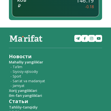
146.19
RUB
-0.18
Новости
Mahalliy yangiliklar
- Ta'lim
- Siyosiy-iqtisodiy
- Sport
- San'at va madaniyat
- Jamiyat
Xorij yangiliklari
Ilm-fan yangiliklari
Статьи
Tahliliy-tanqidiy