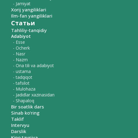
- Jamiyat
Xorij yangiliklari
Ilm-fan yangiliklari
Статьи
Tahliliy-tanqidiy
Adabiyot
- Esse
- Ocherk
- Nasr
- Nazm
- Ona tili va adabiyot
- ustama
- tadqiqot
- tafsilot
- Mulohaza
- Jadidlar xazinasidan
- Shapaloq
Bir soatlik dars
Sinab ko‘ring
Taklif
Intervyu
Darslik
Kino tavsiya