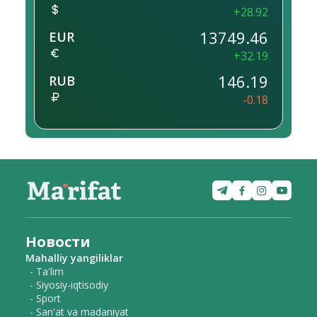
+28.92
13749.46
EUR
+32.19
146.19
RUB
-0.18
Новости
Mahalliy yangiliklar
- Ta'lim
- Siyosiy-iqtisodiy
- Sport
- San'at va madaniyat