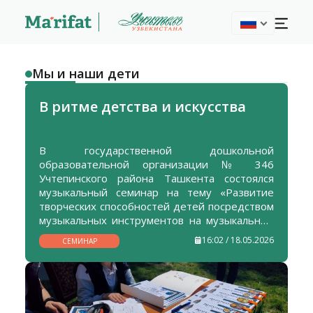
Мы и наши дети
В ритме детства и искусства
В государственной дошкольной
образовательной организации № 346
Учтепинского района Ташкента состоялся
музыкальный семинар на тему «Развитие
творческих способностей детей посредством
музыкальных инструментов на музыкальных
занятиях для музыкальных руководителей»,
16:02 / 18.05.2026
СЕМИНАР
ставший ярким примером того, как искусство
помогает формировать гармоничную и
творчески развитую личность с раннего
возраста. Участниками мероприятия были
воспитанники в возрасте 4-5 лет, а также