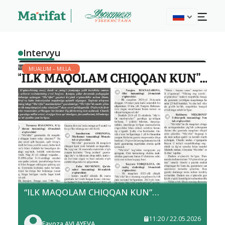
Intervyu
MUALLIM – MILLAT
YULDUZI
“ILK MAQOLAM CHIQQAN KUN”…
11:20 / 22.05.2026
Fayoza AVLAYEVA