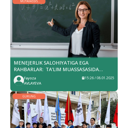
MUTAXASSIS
MINBARI
MENEJERLIK SALOHIYATIGA EGA
RAHBARLAR: TA’LIM MUASSASASIDA
NIMALARNI O‘ZGARTIRA OLADI?
Fayoza
15:26 / 08.01.2025
AVLAYEVA
GURUNG