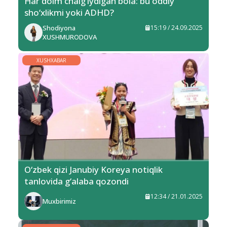
Har doim chalg‘iydigan bola: bu oddiy
sho‘xlikmi yoki ADHD?
Shodiyona
15:19 / 24.09.2025
XUSHMURODOVA
XUSHXABAR
O‘zbek qizi Janubiy Koreya notiqlik
tanlovida g‘alaba qozondi
12:34 / 21.01.2025
Muxbirimiz