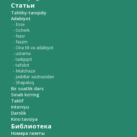
Статьи
Tahliliy-tanqidiy
Adabiyot
- Esse
- Ocherk
- Nasr
- Nazm
- Ona tili va adabiyot
- ustama
- tadqiqot
- tafsilot
- Mulohaza
- Jadidlar xazinasidan
- Shapaloq
Bir soatlik dars
Sinab ko‘ring
Taklif
Intervyu
Darslik
Kino tavsiya
Библиотека
Номера газеты