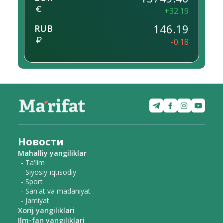
+32.19
146.19
RUB
-0.18
Новости
Mahalliy yangiliklar
- Ta'lim
- Siyosiy-iqtisodiy
- Sport
- San'at va madaniyat
- Jamiyat
Xorij yangiliklari
Ilm-fan yangiliklari