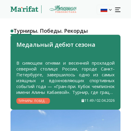
Турниры. Победы. Рекорды
Медальный дебют сезона
В сияющем огнями и весенней прохладой
северной столице России, городе Санкт-
Петербурге, завершилось одно из самых
изящных и вдохновляющих спортивных
событий года — «Гран-при. Кубок чемпионок
имени Алины Кабаевой». Турнир, где грация
встречается с силой, а искусство — с
11:49 / 02.04.2026
ТУРНИРЫ. ПОБЕДЫ.
колоссальным трудом, собрал гимнасток из
РЕКОРДЫ
19 стран, дав шанс заявить о себе на
международной арене.