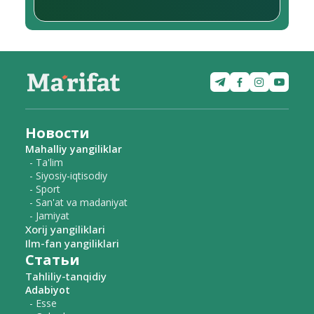
Новости
Mahalliy yangiliklar
- Ta'lim
- Siyosiy-iqtisodiy
- Sport
- San'at va madaniyat
- Jamiyat
Xorij yangiliklari
Ilm-fan yangiliklari
Статьи
Tahliliy-tanqidiy
Adabiyot
- Esse