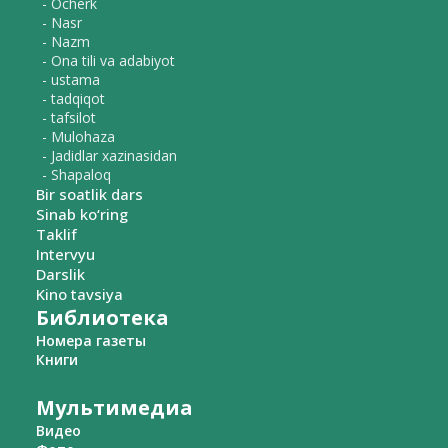
- Ocherk
- Nasr
- Nazm
- Ona tili va adabiyot
- ustama
- tadqiqot
- tafsilot
- Mulohaza
- Jadidlar xazinasidan
- Shapaloq
Bir soatlik dars
Sinab ko‘ring
Taklif
Intervyu
Darslik
Kino tavsiya
Библиотека
Номера газеты
Книги
Мультимедиа
Видео