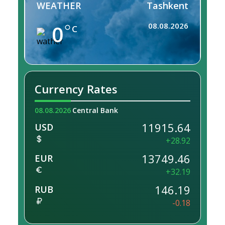
WEATHER
Tashkent
0
08.08.2026
C
Currency Rates
08.08.2026
Central Bank
11915.64
USD
+28.92
13749.46
EUR
+32.19
146.19
RUB
-0.18