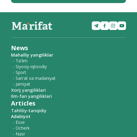
News
Mahalliy yangiliklar
- Ta'lim
- Siyosiy-iqtisodiy
- Sport
- San'at va madaniyat
- Jamiyat
Xorij yangiliklari
Ilm-fan yangiliklari
Articles
Tahliliy-tanqidiy
Adabiyot
- Esse
- Ocherk
- Nasr