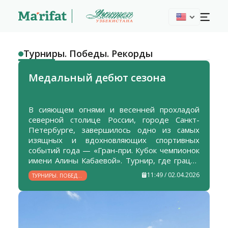
Турниры. Победы. Рекорды
Медальный дебют сезона
В сияющем огнями и весенней прохладой
северной столице России, городе Санкт-
Петербурге, завершилось одно из самых
изящных и вдохновляющих спортивных
событий года — «Гран-при. Кубок чемпионок
имени Алины Кабаевой». Турнир, где грация
встречается с силой, а искусство — с
11:49 / 02.04.2026
ТУРНИРЫ. ПОБЕДЫ.
колоссальным трудом, собрал гимнасток из
РЕКОРДЫ
19 стран, дав шанс заявить о себе на
международной арене.