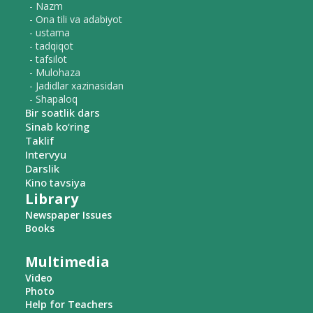
- Nazm
- Ona tili va adabiyot
- ustama
- tadqiqot
- tafsilot
- Mulohaza
- Jadidlar xazinasidan
- Shapaloq
Bir soatlik dars
Sinab ko‘ring
Taklif
Intervyu
Darslik
Kino tavsiya
Library
Newspaper Issues
Books
Multimedia
Video
Photo
Help for Teachers