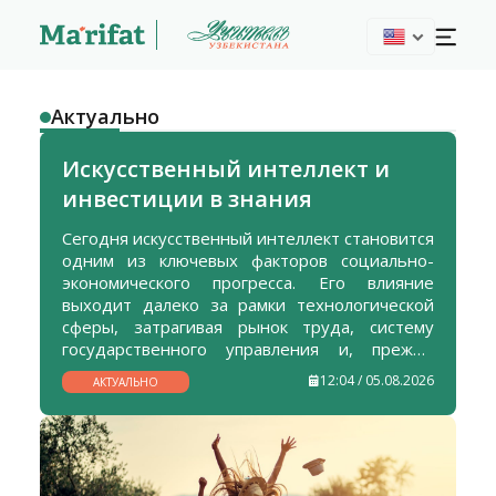
Актуально
Искусственный интеллект и
инвестиции в знания
Сегодня искусственный интеллект становится
одним из ключевых факторов социально-
экономического прогресса. Его влияние
выходит далеко за рамки технологической
сферы, затрагивая рынок труда, систему
государственного управления и, прежде
всего, образование. Перед высшей школой
12:04 / 05.08.2026
АКТУАЛЬНО
Узбекистана стоит стратегическая задача —
подготовка специалистов нового поколения,
способных эффективно работать в условиях
цифровой трансформации экономики и
общества