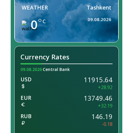
WEATHER
Tashkent
0
09.08.2026
C
Currency Rates
09.08.2026
Central Bank
11915.64
USD
+28.92
13749.46
EUR
+32.19
146.19
RUB
-0.18