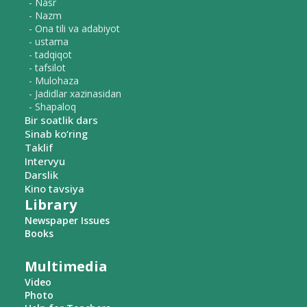
- Nasr
- Nazm
- Ona tili va adabiyot
- ustama
- tadqiqot
- tafsilot
- Mulohaza
- Jadidlar xazinasidan
- Shapaloq
Bir soatlik dars
Sinab ko‘ring
Taklif
Intervyu
Darslik
Kino tavsiya
Library
Newspaper Issues
Books
Multimedia
Video
Photo