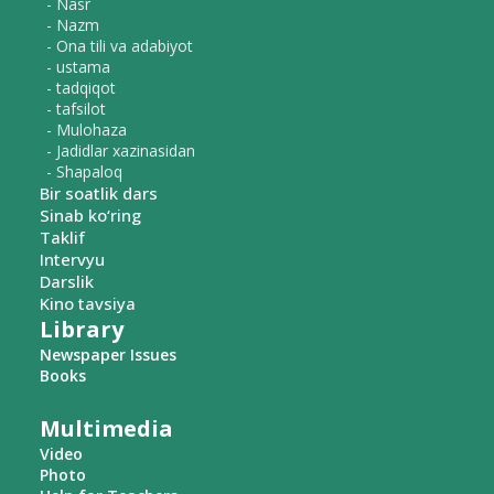
- Nasr
- Nazm
- Ona tili va adabiyot
- ustama
- tadqiqot
- tafsilot
- Mulohaza
- Jadidlar xazinasidan
- Shapaloq
Bir soatlik dars
Sinab ko‘ring
Taklif
Intervyu
Darslik
Kino tavsiya
Library
Newspaper Issues
Books
Multimedia
Video
Photo