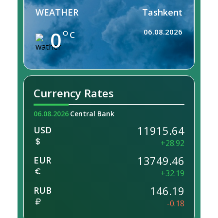
WEATHER
Tashkent
0
06.08.2026
C
Currency Rates
06.08.2026
Central Bank
11915.64
USD
+28.92
13749.46
EUR
+32.19
146.19
RUB
-0.18