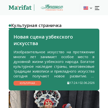
Культурная страничка
Новая сцена узбекского
искусства
Изобразительное искусство на протяжении
многих лет занимает особое место в
духовной жизни узбекского народа. Богатое
культурное наследие страны, многовековые
традиции живописи и прикладного искусства
сегодня получают новое развитие. В
Узбекистане уделяется большое внимание
17:24 / 02.06.2026
КУЛЬТУРНАЯ
поддержке художников, созданию условий
СТРАНИЧКА
для их творчества, организации выставок и
продвижению национального искусства на
международном уровне.