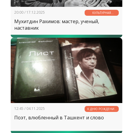
20:00 / 17.12.2025
КУЛЬТУРНАЯ
СТРАНИЧКА
Мухитдин Рахимов: мастер, ученый,
наставник
12:45 / 04.11.2025
К ДНЮ РОЖДЕНИЯ
АЛЕКСАНДРА
Поэт, влюбленный в Ташкент и слово
ФАЙНБЕРГА