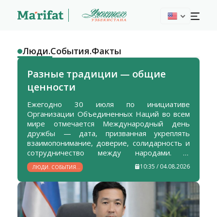
Люди.События.Факты
Разные традиции — общие
ценности
Ежегодно 30 июля по инициативе
Организации Объединенных Наций во всем
мире отмечается Международный день
дружбы — дата, призванная укреплять
взаимопонимание, доверие, солидарность и
сотрудничество между народами. В
Узбекистане этим ценностям уделяется
10:35 / 04.08.2026
ЛЮДИ. СОБЫТИЯ.
особое внимание: развитие
ФАКТЫ
межнационального согласия, атмосферы
взаимного уважения и добрососедства
является одним из приоритетных
направлений государственной политики.