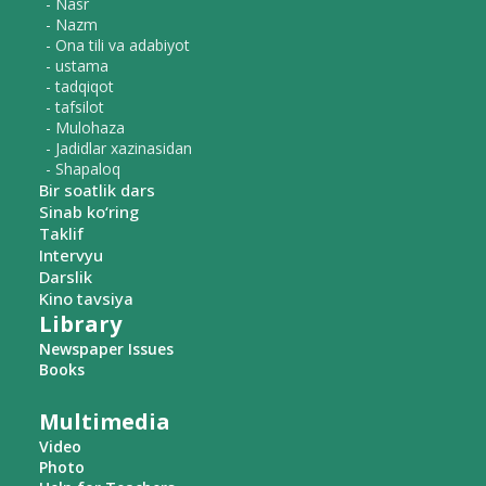
- Nasr
- Nazm
- Ona tili va adabiyot
- ustama
- tadqiqot
- tafsilot
- Mulohaza
- Jadidlar xazinasidan
- Shapaloq
Bir soatlik dars
Sinab ko‘ring
Taklif
Intervyu
Darslik
Kino tavsiya
Library
Newspaper Issues
Books
Multimedia
Video
Photo