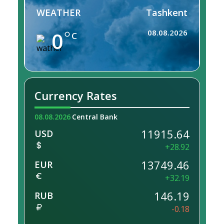
WEATHER
Tashkent
0
08.08.2026
C
Currency Rates
08.08.2026
Central Bank
11915.64
USD
+28.92
13749.46
EUR
+32.19
146.19
RUB
-0.18