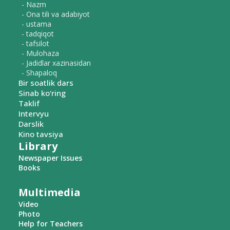
- Nazm
- Ona tili va adabiyot
- ustama
- tadqiqot
- tafsilot
- Mulohaza
- Jadidlar xazinasidan
- Shapaloq
Bir soatlik dars
Sinab ko‘ring
Taklif
Intervyu
Darslik
Kino tavsiya
Library
Newspaper Issues
Books
Multimedia
Video
Photo
Help for Teachers