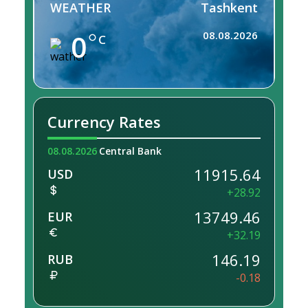
WEATHER
Tashkent
0
08.08.2026
C
Currency Rates
08.08.2026
Central Bank
11915.64
USD
+28.92
13749.46
EUR
+32.19
146.19
RUB
-0.18