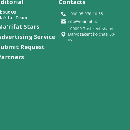
Editorial
Contacts
bout Us
+998 95 978 10 55
a'rifat Team
info@marifat.uz
Ma'rifat Stars
100099 Toshkent shahri
Darvozakent ko'chasi 60-
Advertising Service
uy.
Submit Request
Partners