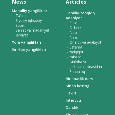
News
Articles
Mahalliy yangiliklar
Tahliliy-tanqidiy
- Ta'lim
Adabiyot
- Siyosiy-iqtisodiy
- Esse
- Sport
- Ocherk
- San'at va madaniyat
- Nasr
- Jamiyat
- Nazm
Xorij yangiliklari
- Ona tili va adabiyot
- ustama
Ilm-fan yangiliklari
- tadqiqot
- tafsilot
- Mulohaza
- Jadidlar xazinasidan
- Shapaloq
Bir soatlik dars
Sinab ko‘ring
Taklif
Intervyu
Darslik
Kino tavsiya