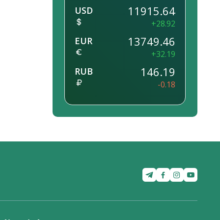
11915.64
USD
+28.92
13749.46
EUR
+32.19
146.19
RUB
-0.18