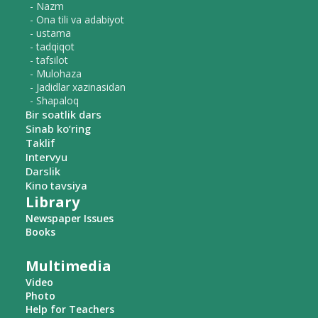
- Nazm
- Ona tili va adabiyot
- ustama
- tadqiqot
- tafsilot
- Mulohaza
- Jadidlar xazinasidan
- Shapaloq
Bir soatlik dars
Sinab ko‘ring
Taklif
Intervyu
Darslik
Kino tavsiya
Library
Newspaper Issues
Books
Multimedia
Video
Photo
Help for Teachers