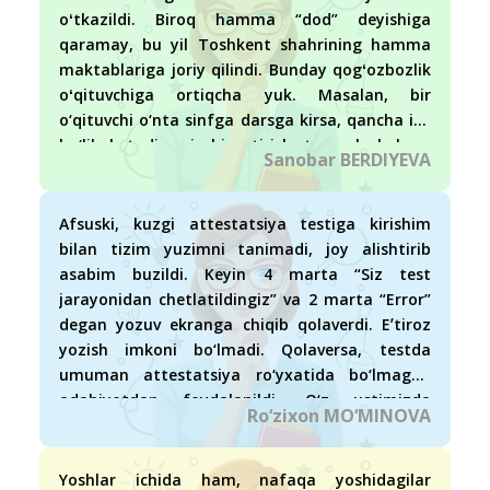
oʻtkazildi. Biroq hamma “dod” deyishiga
qaramay, bu yil Toshkent shahrining hamma
maktablariga joriy qilindi. Bunday qogʻozbozlik
oʻqituvchiga ortiqcha yuk. Masalan, bir
o‘qituvchi o‘nta sinfga darsga kirsa, qancha ish
bo‘lib ketadi, uni chiqartirish, tayyorlash ham
Sanobar BERDIYEVA
mablag‘ga borib taqaladi. Hozircha o‘quvchilar
CHSBni vazirlik olarkan deb qoʻrqitib turganimiz
uchun sal hayiqib oʻqiyapti. Agar bu ham
Afsuski, kuzgi attestatsiya testiga kirishim
shunchaki xoʻjakoʻrsin uchun boʻlsa, bizni
bilan tizim yuzimni tanimadi, joy alishtirib
qiynaganlari qoladi, xolos. Birgina yaxshi
asabim buzildi. Keyin 4 marta “Siz test
tomoni 5–8-sinf o‘quvchilari sal qiziqib, jamoa
jarayonidan chetlatildingiz” va 2 marta “Error”
boʻlib harakat qilishyapti, darsga kreativ
degan yozuv ekranga chiqib qolaverdi. Eʼtiroz
yondashishmoqda. Lekin chekka hududlarda bu
yozish imkoni bo‘lmadi. Qolaversa, testda
tizimni qanday uddalashadi? Chunki sharoit
umuman attestatsiya ro‘yxatida bo‘lmagan
yoʻq.
adabiyotdan foydalanildi. O‘z ustimizda
Ro‘zixon MO‘MINOVA
ishlasak, tayyorlansak, lekin adabiyotdan
tushmasa, endi nima deyishga ham
hayronman.
Yoshlar ichida ham, nafaqa yoshidagilar