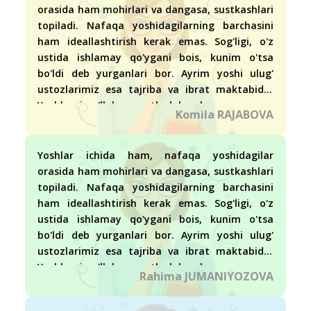
orasida ham mohirlari va dangasa, sustkashlari
topiladi. Nafaqa yoshidagilarning barchasini
ham ideallashtirish kerak emas. Sog'ligi, o'z
ustida ishlamay qo'ygani bois, kunim o'tsa
bo'ldi deb yurganlari bor. Ayrim yoshi ulug'
ustozlarimiz esa tajriba va ibrat maktabidir.
Yoshlarni qo'llab-quvvatlash kerak.
Komila RAJABOVA
Yoshlar ichida ham, nafaqa yoshidagilar
orasida ham mohirlari va dangasa, sustkashlari
topiladi. Nafaqa yoshidagilarning barchasini
ham ideallashtirish kerak emas. Sog'ligi, o'z
ustida ishlamay qo'ygani bois, kunim o'tsa
bo'ldi deb yurganlari bor. Ayrim yoshi ulug'
ustozlarimiz esa tajriba va ibrat maktabidir.
Yoshlarni qo'llab-quvvatlash kerak.
Rahima JUMANIYOZOVA