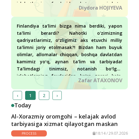
islohotlarning foydasidan koʻra zarari koʻp.
Diydora HOJIYEVA
O'qituvchilarga ham oson emas, undan bunga
moslashaverish.
Finlandiya ta'limi bizga nima berdiki, yapon
ta'limi berardi? Nahotki o'zimizning
qadriyatlarimiz, oʻzligimiz aks etuvchi milliy
ta'limni joriy etolmasak?! Bizdan ham buyuk
olimlar, allomalar chiqqan, boshqa davlatdan
kamimiz yoʻq, aynan ta'lim va tarbiyada!
Ta'limdagi tinimsiz, notanish boʻlgan
islohotlarning foydasidan koʻra zarari koʻp.
Zafar ATAXONOV
O'qituvchilarga ham oson emas, undan bunga
moslashaverish.
‹
1
2
›
Today
Al-Xorazmiy oromgohi – kelajak avlod
tarbiyasiga xizmat qilayotgan maskan
18:14 / 29.07.2026
PROCESS