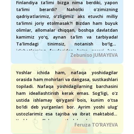
Finlandiya ta'limi bizga nima berdiki, yapon
ta'limi berardi? Nahotki o'zimizning
qadriyatlarimiz, oʻzligimiz aks etuvchi milliy
ta'limni joriy etolmasak?! Bizdan ham buyuk
olimlar, allomalar chiqqan, boshqa davlatdan
kamimiz yoʻq, aynan ta'lim va tarbiyada!
Ta'limdagi tinimsiz, notanish boʻlgan
islohotlarning foydasidan koʻra zarari koʻp.
Zebuniso JUMAYEVA
O'qituvchilarga ham oson emas, undan bunga
moslashaverish.
Yoshlar ichida ham, nafaqa yoshidagilar
orasida ham mohirlari va dangasa, sustkashlari
topiladi. Nafaqa yoshidagilarning barchasini
ham ideallashtirish kerak emas. Sog'ligi, o'z
ustida ishlamay qo'ygani bois, kunim o'tsa
bo'ldi deb yurganlari bor. Ayrim yoshi ulug'
ustozlarimiz esa tajriba va ibrat maktabidir.
Yoshlarni qo'llab-quvvatlash kerak.
Feruza TO‘RAYEVA