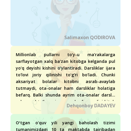
Salimaxon QODIROVA
Millionlab pullarni to‘y-u ma’rakalarga
sarflayotgan xalq ba’zan kitobga kelganda pul
yo‘q deyishi kishini o‘ylantiradi. Darsliklar ijara
to‘lovi joriy qilinishi to‘g‘ri bo‘ladi. Chunki
aksariyat bolalar kitobni asrab-avaylab
tutmaydi, ota-onalar ham darsliklar holatiga
befarq. Balki shunda ayrim ota-onalar darslik
uchun pul to‘laganiga yarasha farzandini kitob
Dehqonboy DADAYEV
o‘qishga, qadrlashga majburlasa…
Oʻtgan o‘quv yili yangi baholash tizimi
tumanimizdagi 10 ta maktabda tajribadan