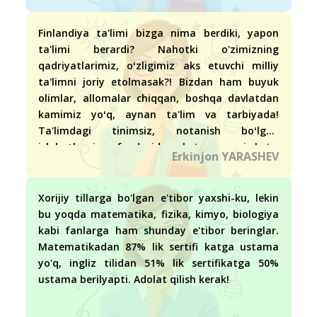
Finlandiya ta'limi bizga nima berdiki, yapon
ta'limi berardi? Nahotki o'zimizning
qadriyatlarimiz, oʻzligimiz aks etuvchi milliy
ta'limni joriy etolmasak?! Bizdan ham buyuk
olimlar, allomalar chiqqan, boshqa davlatdan
kamimiz yoʻq, aynan ta'lim va tarbiyada!
Ta'limdagi tinimsiz, notanish boʻlgan
islohotlarning foydasidan koʻra zarari koʻp.
Erkinjon YARASHEV
O'qituvchilarga ham oson emas, undan bunga
moslashaverish.
Xorijiy tillarga bo'lgan e'tibor yaxshi-ku, lekin
bu yoqda matematika, fizika, kimyo, biologiya
kabi fanlarga ham shunday e'tibor beringlar.
Matematikadan 87% lik sertifi katga ustama
yo'q, ingliz tilidan 51% lik sertifikatga 50%
ustama berilyapti. Adolat qilish kerak!