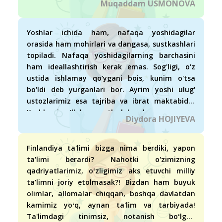
Muqaddam USMONOVA
Yoshlar ichida ham, nafaqa yoshidagilar
orasida ham mohirlari va dangasa, sustkashlari
topiladi. Nafaqa yoshidagilarning barchasini
ham ideallashtirish kerak emas. Sog'ligi, o'z
ustida ishlamay qo'ygani bois, kunim o'tsa
bo'ldi deb yurganlari bor. Ayrim yoshi ulug'
ustozlarimiz esa tajriba va ibrat maktabidir.
Yoshlarni qo'llab-quvvatlash kerak.
Diydora HOJIYEVA
Finlandiya ta'limi bizga nima berdiki, yapon
ta'limi berardi? Nahotki o'zimizning
qadriyatlarimiz, oʻzligimiz aks etuvchi milliy
ta'limni joriy etolmasak?! Bizdan ham buyuk
olimlar, allomalar chiqqan, boshqa davlatdan
kamimiz yoʻq, aynan ta'lim va tarbiyada!
Ta'limdagi tinimsiz, notanish boʻlgan