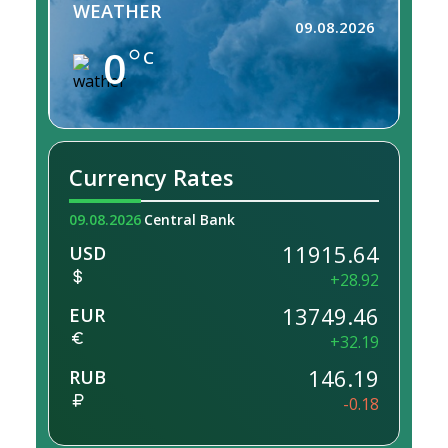
WEATHER
09.08.2026
0
C
Currency Rates
09.08.2026
Central Bank
11915.64
USD
+28.92
13749.46
EUR
+32.19
146.19
RUB
-0.18