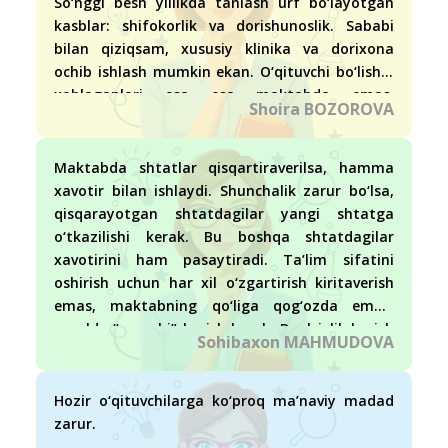
So‘nggi besh yillikda tanlash urf bo‘layotgan
kasblar: shifokorlik va dorishunoslik. Sababi
bilan qiziqsam, xususiy klinika va dorixona
ochib ishlash mumkin ekan. O‘qituvchi bo‘lishni
xohlaganlari esa esa maktabda emas,
Shoira BOZOROVA
OTMlarda ishlashni rejalashtirmoqda. Nima
bo‘lganda ham yoqtirgan kasbida ishlash
yaxshi, har qanday qiyinchiligi bilinmaydi, fidoyi
Maktabda shtatlar qisqartiraverilsa, hamma
bo‘la olasiz, hurmat ham qozonasiz.
xavotir bilan ishlaydi. Shunchalik zarur bo‘lsa,
qisqarayotgan shtatdagilar yangi shtatga
o‘tkazilishi kerak. Bu boshqa shtatdagilar
xavotirini ham pasaytiradi. Ta’lim sifatini
oshirish uchun har xil o‘zgartirish kiritaverish
emas, maktabning qo‘liga qog‘ozda emas,
amalda “qamchi” berish kerak. Daxlsizlik berish
Sohibaxon MAHMUDOVA
kerak.
Hozir o‘qituvchilarga ko‘proq ma’naviy madad
zarur.