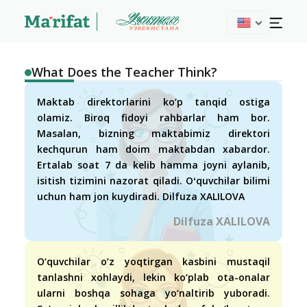
What Does the Teacher Think?
Maktab direktorlarini ko‘p tanqid ostiga
olamiz. Biroq fidoyi rahbarlar ham bor.
Masalan, bizning maktabimiz direktori
kechqurun ham doim maktabdan xabardor.
Ertalab soat 7 da kelib hamma joyni aylanib,
isitish tizimini nazorat qiladi. Oʻquvchilar bilimi
uchun ham jon kuydiradi. Dilfuza XALILOVA
Dilfuza XALILOVA
O‘quvchilar o‘z yoqtirgan kasbini mustaqil
tanlashni xohlaydi, lekin ko‘plab ota-onalar
ularni boshqa sohaga yo‘naltirib yuboradi.