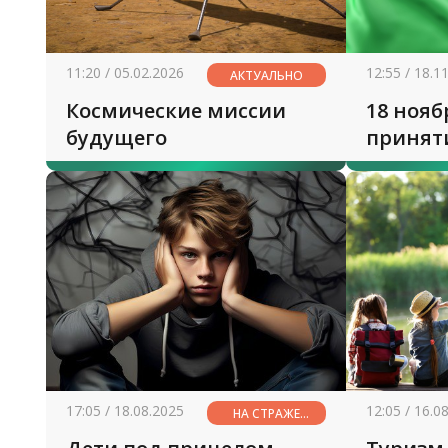
11:20 / 05.02.2026
12:55 / 18.1
АКТУАЛЬНО
Космические миссии
18 нояб
будущего
принят
Государ
Респуб
17:05 / 18.08.2025
12:05 / 16.0
НА СТРАЖЕ
ЗДОРОВЬЯ