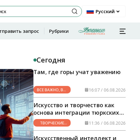
Русский
тправить запрос
Рубрики
Сегодня
Там, где горы учат уважению
16:07 / 06.08.2026
ВСЕ ВАЖНО, ВСЕ
НУЖНО
Искусство и творчество как
основа интеграции тюркских
стран
11:36 / 06.08.2026
ТВОРЧЕСКИЕ
ГОРИЗОНТЫ
Искусственный интеллект и