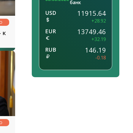
банк
11915.64
USD
+28.92
НО
13749.46
EUR
 к
+32.19
146.19
RUB
-0.18
НО