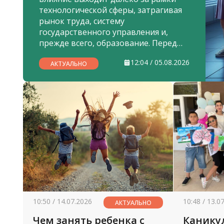
технологической сферы, затрагивая
рынок труда, систему
государственного управления и,
прежде всего, образование. Перед
высшей школой Узбекистана стоит
12:04 / 05.08.2026
стратегическая задача — подготовка
АКТУАЛЬНО
специалистов нового поколения,
способных эффективно работать в
условиях цифровой трансформации
экономики и общества
10:50 / 14.07.2026
10:48 / 13.0
АКТУАЛЬНО
Чем занять ребенка с
Канику