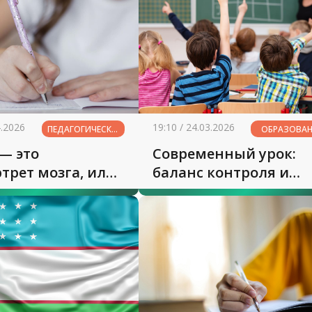
4.2026
19:10 / 24.03.2026
ПЕДАГОГИЧЕСКИЕ
ОБРАЗОВА
РАЗМЫШЛЕНИЯ
XXI ВЕКА
— это
Современный урок:
рет мозга, или
баланс контроля и
мы каллиграфии
доверия
льной школе