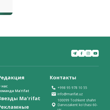
ля
Редакция
Контакты
 нас
+998 95 978 10 55
оманда Ma'rifat
info@marifat.uz
Звезды Ma'rifat
100099 Toshkent shahri
Darvozakent ko'chasi 60-
Рекламные
uy.