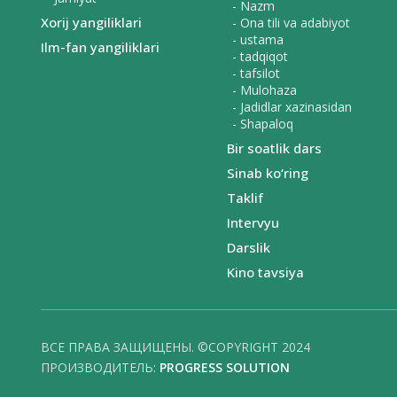
- Nazm
Xorij yangiliklari
- Ona tili va adabiyot
- ustama
Ilm-fan yangiliklari
- tadqiqot
- tafsilot
- Mulohaza
- Jadidlar xazinasidan
- Shapaloq
Bir soatlik dars
Sinab ko‘ring
Taklif
Intervyu
Darslik
Kino tavsiya
ВСЕ ПРАВА ЗАЩИЩЕНЫ. ©COPYRIGHT 2024
ПРОИЗВОДИТЕЛЬ:
PROGRESS SOLUTION