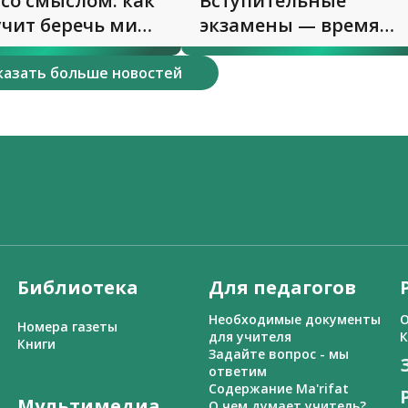
со смыслом: как
Вступительные
учит беречь мир
экзамены — время
проверок не только д
абитуриентов
казать больше новостей
Библиотека
Для педагогов
Необходимые документы
О
Номера газеты
для учителя
К
Книги
Задайте вопрос - мы
ответим
Содержание Ma'rifat
Мультимедиа
О чем думает учитель?