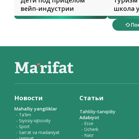
Дети под прицелом
Туризм 
вейп-индустрии
школа 
вокруг
По
Новости
Статьи
Mahalliy yangiliklar
Tahliliy-tanqidiy
- Ta'lim
Adabiyot
- Siyosiy-iqtisodiy
- Esse
- Sport
- Ocherk
- San'at va madaniyat
- Nasr
- Jamiyat