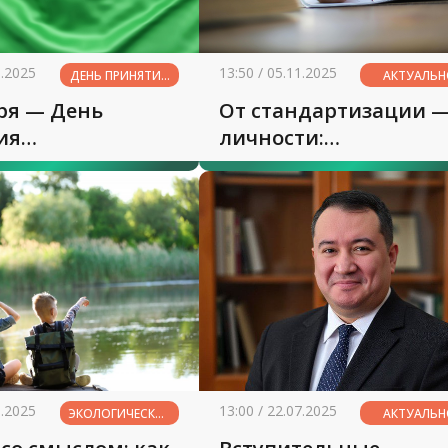
1.2025
13:50 / 05.11.2025
ДЕНЬ ПРИНЯТИЯ
АКТУАЛЬ
ГОСУДАРСТВЕННОГО
ря — День
От стандартизации —
ФЛАГА
РЕСПУБЛИКИ
ия
личности:
УЗБЕКИСТАН
ственного флага
трансформация
лики Узбекистан
образовательных
подходов
8.2025
13:00 / 22.07.2025
ЭКОЛОГИЧЕСКОЕ
АКТУАЛЬ
ОБРАЗОВАНИЕ