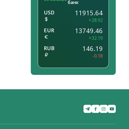
банк
11915.64
USD
+28.92
13749.46
EUR
+32.19
146.19
RUB
-0.18