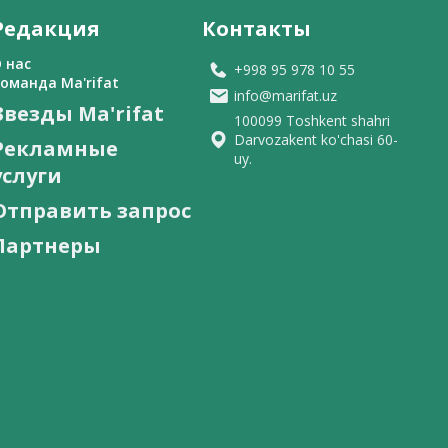
Редакция
Контакты
 нас
+998 95 978 10 55
оманда Ma'rifat
info@marifat.uz
Звезды Ma'rifat
100099 Toshkent shahri
Darvozakent ko'chasi 60-
Рекламные
uy.
услуги
Отправить запрос
Партнеры