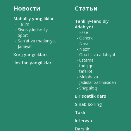
Новости
Статьи
Mahalliy yangiliklar
Tahliliy-tanqidiy
- Ta'lim
Adabiyot
- Siyosiy-iqtisodiy
- Esse
- Sport
- Ocherk
- San'at va madaniyat
- Nasr
- Jamiyat
- Nazm
Xorij yangiliklari
- Ona tili va adabiyot
- ustama
Ilm-fan yangiliklari
- tadqiqot
- tafsilot
- Mulohaza
- Jadidlar xazinasidan
- Shapaloq
Bir soatlik dars
Sinab ko‘ring
Taklif
Intervyu
Darslik