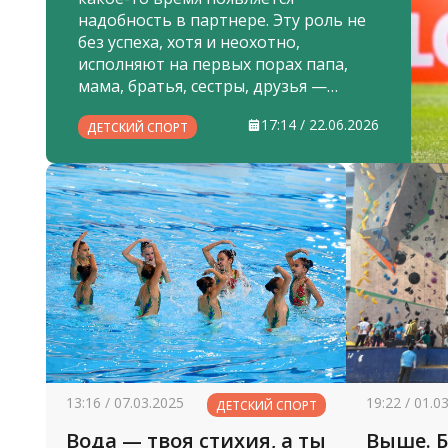
надобность в партнере. Эту роль не
без успеха, хотя и неохотно,
исполняют на первых порах папа,
мама, братья, сестры, друзья —
создается своего рода команда
17:14 / 22.06.2026
детского футбола.
ДЕТСКИЙ СПОРТ
13:16 / 07.03.2025
19:22 / 01.0
ДЕТСКИЙ СПОРТ
Вода — твоя стихия, а ты
Выше. Б