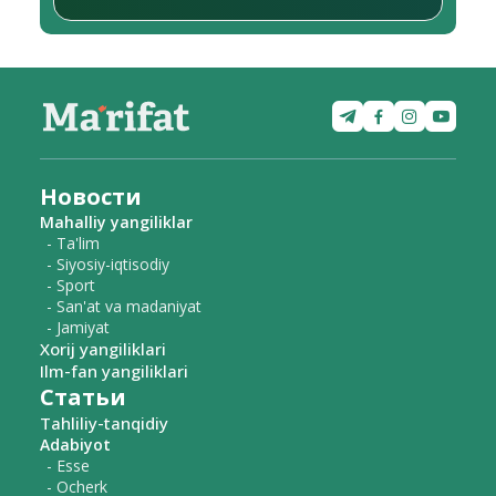
Новости
Mahalliy yangiliklar
- Ta'lim
- Siyosiy-iqtisodiy
- Sport
- San'at va madaniyat
- Jamiyat
Xorij yangiliklari
Ilm-fan yangiliklari
Статьи
Tahliliy-tanqidiy
Adabiyot
- Esse
- Ocherk