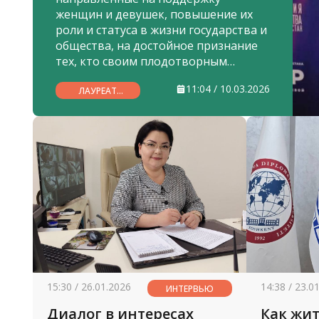
женщин и девушек, повышение их
роли и статуса в жизни государства и
общества, на достойное признание
тех, кто своим плодотворным
трудом, богатыми знаниями и
11:04 / 10.03.2026
опытом активно участвует в
ЛАУРЕАТ
ГОСУДАРСТВЕННОЙ
реализации широкомасштабных
ПРЕМИИ ИМЕНИ
реформ, проявляет инициативность
ЗУЛЬФИИ
и демонстрирует образцовую
деятельность на пути построения
Нового Узбекистана.
15:30 / 26.01.2026
14:38 / 23.0
ИНТЕРВЬЮ
Диалог в интересах
Как жит