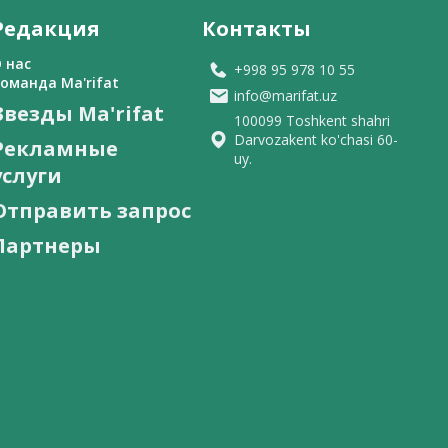
Редакция
Контакты
 нас
+998 95 978 10 55
оманда Ma'rifat
info@marifat.uz
Звезды Ma'rifat
100099 Toshkent shahri
Darvozakent ko'chasi 60-
Рекламные
uy.
услуги
Отправить запрос
Партнеры