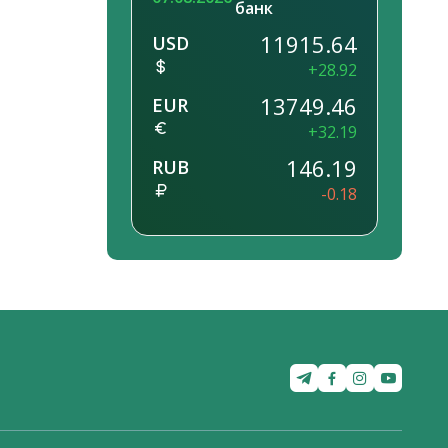
банк
11915.64
USD
+28.92
13749.46
EUR
+32.19
146.19
RUB
-0.18