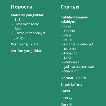
Новости
Статьи
Mahalliy yangiliklar
Tahliliy-tanqidiy
- Ta'lim
Adabiyot
- Siyosiy-iqtisodiy
- Esse
- Sport
- Ocherk
- San'at va madaniyat
- Nasr
- Jamiyat
- Nazm
Xorij yangiliklari
- Ona tili va adabiyot
- ustama
Ilm-fan yangiliklari
- tadqiqot
- tafsilot
- Mulohaza
- Jadidlar xazinasidan
- Shapaloq
Bir soatlik dars
Sinab ko‘ring
Taklif
Intervyu
Darslik