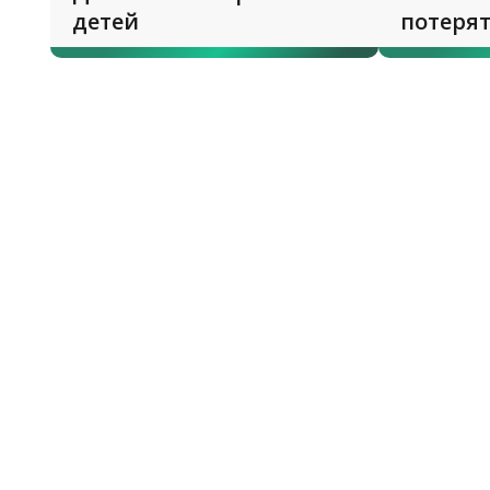
детей
потеря
свет?