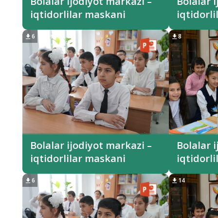
Bolalar ijodiyot markazi –
Bolalar 
iqtidorlilar maskani
iqtidorl
6
8
Bolalar ijodiyot markazi –
Bolalar 
iqtidorlilar maskani
iqtidorl
6
14