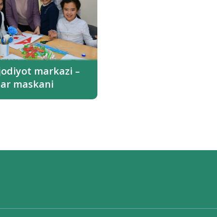
ijodiyot markazi –
ilar maskani