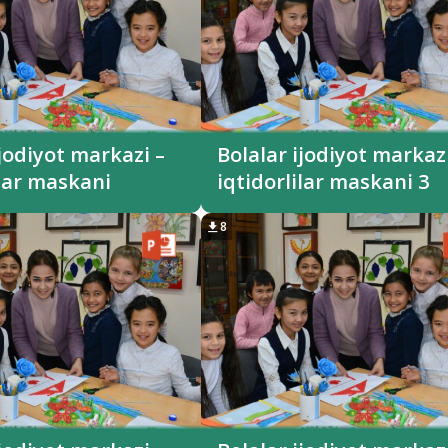
ijodiyot markazi –
Bolalar ijodiyot markazi
ilar maskani
iqtidorlilar maskani 3
8