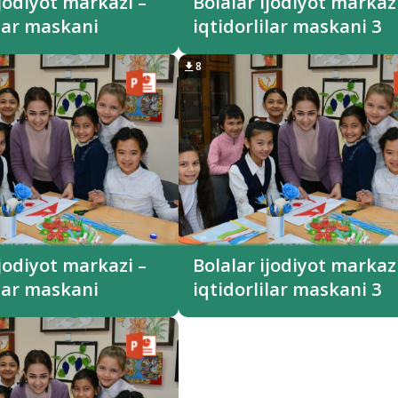
ijodiyot markazi –
Bolalar ijodiyot markazi
ilar maskani
iqtidorlilar maskani 3
8
ijodiyot markazi –
Bolalar ijodiyot markazi
ilar maskani
iqtidorlilar maskani 3