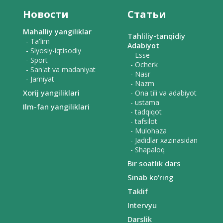
Новости
Статьи
Mahalliy yangiliklar
Tahliliy-tanqidiy
- Ta'lim
Adabiyot
- Siyosiy-iqtisodiy
- Esse
- Sport
- Ocherk
- San'at va madaniyat
- Nasr
- Jamiyat
- Nazm
Xorij yangiliklari
- Ona tili va adabiyot
- ustama
Ilm-fan yangiliklari
- tadqiqot
- tafsilot
- Mulohaza
- Jadidlar xazinasidan
- Shapaloq
Bir soatlik dars
Sinab ko‘ring
Taklif
Intervyu
Darslik