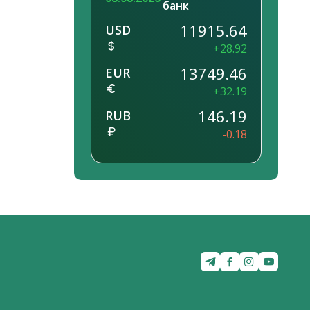
банк
11915.64
USD
+28.92
13749.46
EUR
+32.19
146.19
RUB
-0.18