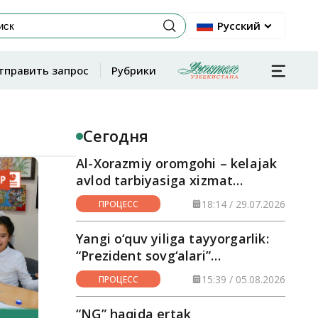
Русский
тправить запрос
Рубрики
Сегодня
Al-Xorazmiy oromgohi – kelajak
avlod tarbiyasiga xizmat
qilayotgan maskan
18:14 / 29.07.2026
ПРОЦЕСС
Yangi o‘quv yiliga tayyorgarlik:
“Prezident sovg‘alari”
hududlarga yetkazilmoqda
15:39 / 05.08.2026
ПРОЦЕСС
“NG” haqida ertak