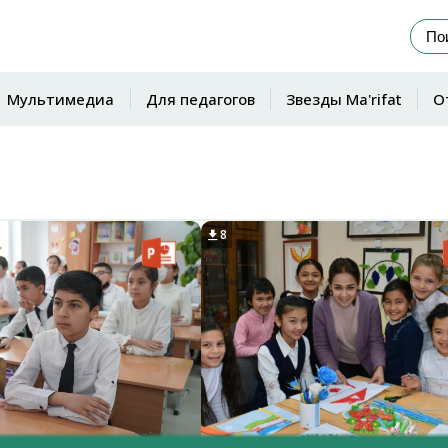
Мультимедиа
Для педагогов
Звезды Ma'rifat
О
8