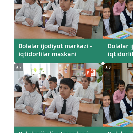
Bolalar ijodiyot markazi –
Bolalar 
iqtidorlilar maskani
iqtidorl
7
9