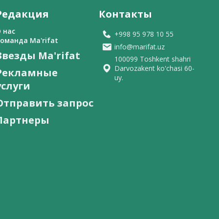
Редакция
Контакты
 нас
+998 95 978 10 55
оманда Ma'rifat
info@marifat.uz
Звезды Ma'rifat
100099 Toshkent shahri
Darvozakent ko'chasi 60-
Рекламные
uy.
услуги
Отправить запрос
Партнеры