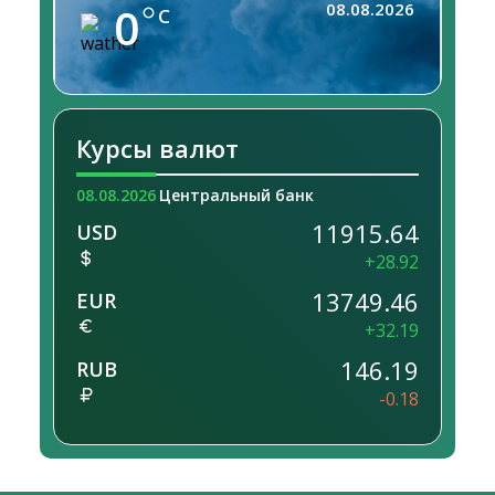
0
08.08.2026
C
Курсы валют
08.08.2026
Центральный банк
11915.64
USD
+28.92
13749.46
EUR
+32.19
146.19
RUB
-0.18