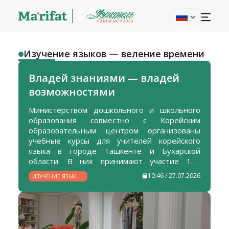
Изучение языков — веление времени
Владей знаниями — владей
возможностями
Министерством дошкольного и школьного
образования совместно с Корейским
образовательным центром организованы
учебные курсы для учителей корейского
языка в городе Ташкенте и Бухарской
области. В них принимают участие 189
педагогов, а обучение проводят
10:46 / 27.07.2026
ИЗУЧЕНИЕ ЯЗЫКОВ
квалифицированные зарубежные
— ВЕЛЕНИЕ
специалисты.
ВРЕМЕНИ