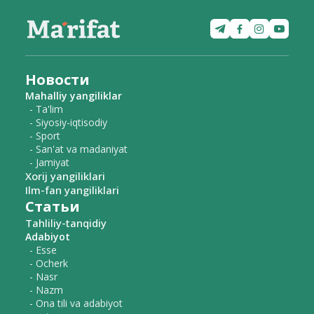
Новости
Mahalliy yangiliklar
- Ta'lim
- Siyosiy-iqtisodiy
- Sport
- San'at va madaniyat
- Jamiyat
Xorij yangiliklari
Ilm-fan yangiliklari
Статьи
Tahliliy-tanqidiy
Adabiyot
- Esse
- Ocherk
- Nasr
- Nazm
- Ona tili va adabiyot