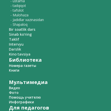
- ustama
- tadqiqot
- tafsilot
- Mulohaza
- Jadidlar xazinasidan
- Shapaloq
Bir soatlik dars
Sinab ko‘ring
Taklif
Intervyu
Darslik
Kino tavsiya
Библиотека
Номера газеты
Книги
Мультимедиа
Видео
Фото
Помощь учителю
Инфографики
Для педагогов