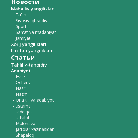
Новости
Mahalliy yangiliklar
- Ta'lim
- Siyosiy-iqtisodiy
- Sport
- San'at va madaniyat
- Jamiyat
Xorij yangiliklari
Ilm-fan yangiliklari
Статьи
Tahliliy-tanqidiy
Adabiyot
- Esse
- Ocherk
- Nasr
- Nazm
- Ona tili va adabiyot
- ustama
- tadqiqot
- tafsilot
- Mulohaza
- Jadidlar xazinasidan
- Shapaloq