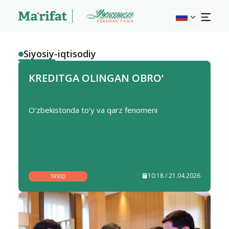
Siyosiy-iqtisodiy
KREDITGA OLINGAN OBRO‘
O‘zbekistonda to‘y va qarz fenomeni
10:18 / 21.04.2026
TA’KID