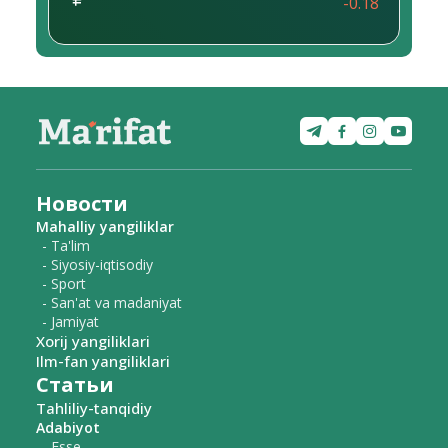
-0.18
Новости
Mahalliy yangiliklar
- Ta'lim
- Siyosiy-iqtisodiy
- Sport
- San'at va madaniyat
- Jamiyat
Xorij yangiliklari
Ilm-fan yangiliklari
Статьи
Tahliliy-tanqidiy
Adabiyot
- Esse