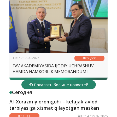
11:15 / 17.09.2025
ПРОЦЕСС
FVV AKADEMIYASIDA IJODIY UCHRASHUV
HAMDA HAMKORLIK MEMORANDUMI
IMZOLANDI
Показать больше новостей
Сегодня
Al-Xorazmiy oromgohi – kelajak avlod
tarbiyasiga xizmat qilayotgan maskan
18:14 / 29.07.2026
ПРОЦЕСС