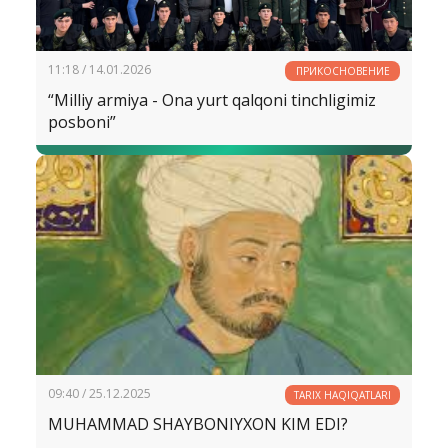
11:18 / 14.01.2026
ПРИКОСНОВЕНИЕ
“Milliy armiya - Ona yurt qalqoni tinchligimiz
posboni”
09:40 / 25.12.2025
TARIX HAQIQATLARI
MUHAMMAD SHAYBONIYXON KIM EDI?