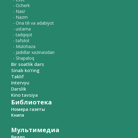
- Ocherk
- Nasr
- Nazm
- Ona tili va adabiyot
- ustama
- tadqiqot
- tafsilot
- Mulohaza
- Jadidlar xazinasidan
- Shapaloq
Bir soatlik dars
Sinab ko‘ring
Taklif
Intervyu
Darslik
Kino tavsiya
Библиотека
Номера газеты
Книги
Мультимедиа
Видео