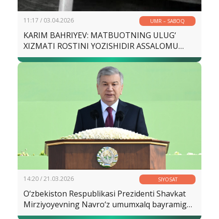
11:17 / 03.04.2026
UMR – SABOQ
KARIM BAHRIYEV: MATBUOTNING ULUG‘
XIZMATI ROSTINI YOZISHIDIR ASSALOMU
ALAYKUM, MAHORAT BILAN BIRGA
JASORATNI O‘RGANAYOTGAN JURNALIST
DO‘STIM!
14:20 / 21.03.2026
SIYOSAT
O‘zbekiston Respublikasi Prezidenti Shavkat
Mirziyoyevning Navro‘z umumxalq bayramiga
bag‘ishlangan tantanali marosimdagi tabrik