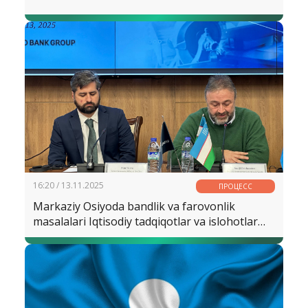
16:20 / 13.11.2025
ПРОЦЕСС
Markaziy Osiyoda bandlik va farovonlik
masalalari Iqtisodiy tadqiqotlar va islohotlar
markazida muhokama qilindi