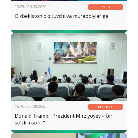
19:25 / 30.09.2025
SIYOSAT
O‘zbekiston o‘qituvchi va murabbiylariga
16:40 / 27.09.2025
ПРОЦЕСС
Donald Tramp: “Prezident Mirziyoyev – bir
so‘zli inson..."