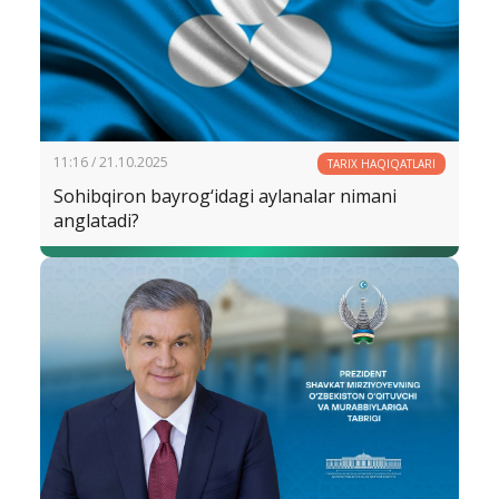
11:16 / 21.10.2025
TARIX HAQIQATLARI
Sohibqiron bayrog‘idagi aylanalar nimani
anglatadi?