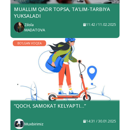
MUALLIM QADR TOPSA, TA’LIM-TARBIYA
YUKSALADI
Zilola
11:42 / 11.02.2025
MADATOVA
BO‘LGAN VOQEA
“QOCH, SAMOKAT KELYAPTI…”
14:31 / 30.01.2025
Muxbirimiz