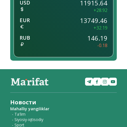
11915.64
USD
+28.92
13749.46
EUR
+32.19
146.19
RUB
-0.18
Новости
Mahalliy yangiliklar
- Ta'lim
- Siyosiy-iqtisodiy
- Sport