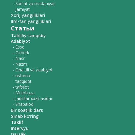
- San'at va madaniyat
- Jamiyat
Xorij yangiliklari
Ilm-fan yangiliklari
Статьи
Tahliliy-tanqidiy
Adabiyot
- Esse
- Ocherk
- Nasr
- Nazm
- Ona tili va adabiyot
- ustama
- tadqiqot
- tafsilot
- Mulohaza
- Jadidlar xazinasidan
- Shapaloq
Bir soatlik dars
Sinab ko‘ring
Taklif
Intervyu
Darslik