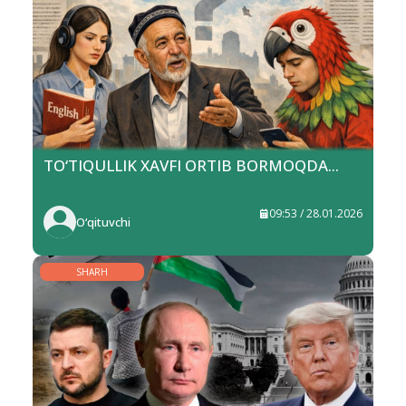
TO‘TIQULLIK XAVFI ORTIB BORMOQDA...
09:53 / 28.01.2026
O‘qituvchi
SHARH