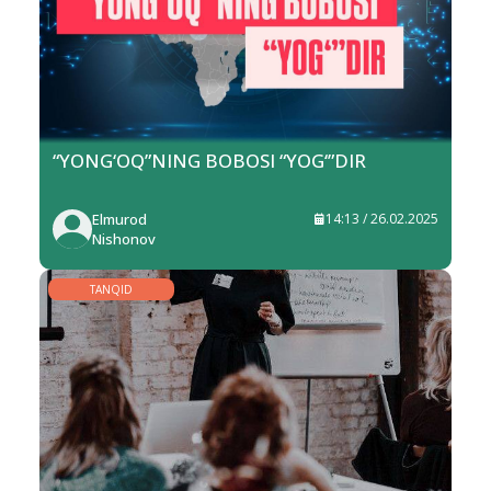
“YONG‘OQ”NING BOBOSI “YOG‘”DIR
Elmurod
14:13 / 26.02.2025
Nishonov
TANQID