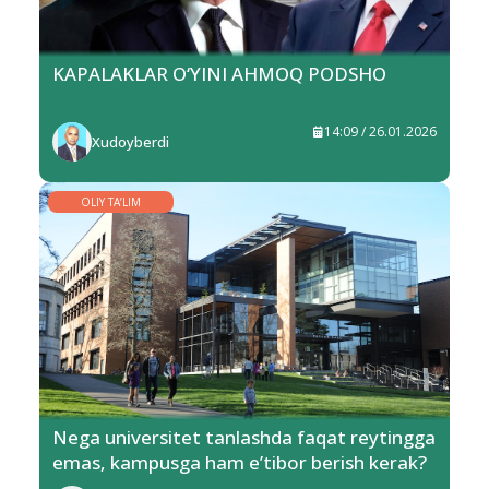
KAPALAKLAR O‘YINI AHMOQ PODSHO
14:09 / 26.01.2026
Xudoyberdi
OLIY TA’LIM
Nega universitet tanlashda faqat reytingga
emas, kampusga ham e’tibor berish kerak?