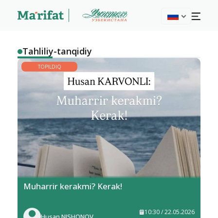
Tahliliy-tanqidiy
TOPILDIQ
Muharrir kerakmi? Kerak!
10:30 / 22.05.2026
Husan NISHONOV