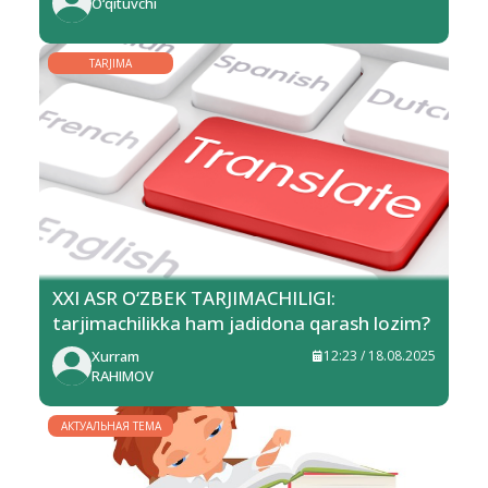
O‘qituvchi
TARJIMA
XXI ASR O‘ZBEK TARJIMACHILIGI:
tarjimachilikka ham jadidona qarash lozim?
Xurram
12:23 / 18.08.2025
RAHIMOV
АКТУАЛЬНАЯ ТЕМА