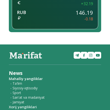
+32.19
146.19
RUB
-0.18
News
Mahalliy yangiliklar
- Ta'lim
- Siyosiy-iqtisodiy
- Sport
- San'at va madaniyat
- Jamiyat
Xorij yangiliklari