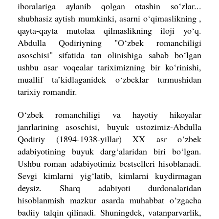
iboralariga aylanib qolgan otashin so‘zlar...
shubhasiz aytish mumkinki, asarni o‘qimaslikning ,
qayta-qayta mutolaa qilmaslikning iloji yo‘q.
Abdulla Qodiriyning "O‘zbek romanchiligi
asoschisi" sifatida tan olinishiga sabab bo‘lgan
ushbu asar voqealar tariximizning bir ko‘rinishi,
muallif ta’kidlaganidek o‘zbeklar turmushidan
tarixiy romandir.
O‘zbek romanchiligi va hayotiy hikoyalar
janrlarining asoschisi, buyuk ustozimiz-Abdulla
Qodiriy (1894-1938-yillar) XX asr o‘zbek
adabiyotining buyuk darg‘alaridan biri bo‘lgan.
Ushbu roman adabiyotimiz bestselleri hisoblanadi.
Sevgi kimlarni yig‘latib, kimlarni kuydirmagan
deysiz. Sharq adabiyoti durdonalaridan
hisoblanmish mazkur asarda muhabbat o‘zgacha
badiiy talqin qilinadi. Shuningdek, vatanparvarlik,