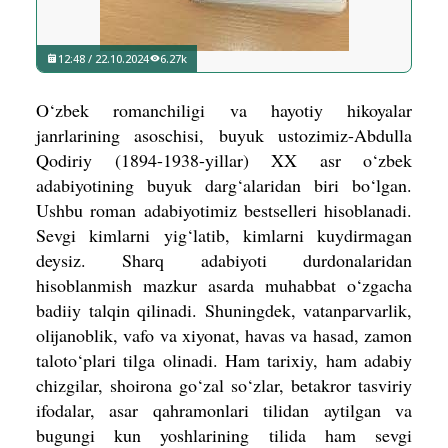
12:48 / 22.10.2024
6.27k
O‘zbek romanchiligi va hayotiy hikoyalar
janrlarining asoschisi, buyuk ustozimiz-Abdulla
Qodiriy (1894-1938-yillar) XX asr o‘zbek
adabiyotining buyuk darg‘alaridan biri bo‘lgan.
Ushbu roman adabiyotimiz bestselleri hisoblanadi.
Sevgi kimlarni yig‘latib, kimlarni kuydirmagan
deysiz. Sharq adabiyoti durdonalaridan
hisoblanmish mazkur asarda muhabbat o‘zgacha
badiiy talqin qilinadi. Shuningdek, vatanparvarlik,
olijanoblik, vafo va xiyonat, havas va hasad, zamon
taloto‘plari tilga olinadi. Ham tarixiy, ham adabiy
chizgilar, shoirona go‘zal so‘zlar, betakror tasviriy
ifodalar, asar qahramonlari tilidan aytilgan va
bugungi kun yoshlarining tilida ham sevgi