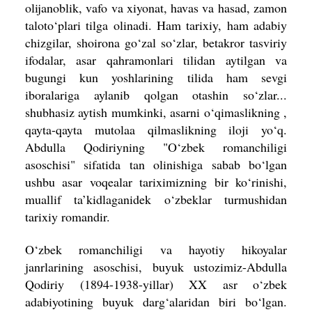
olijanoblik, vafo va xiyonat, havas va hasad, zamon
taloto‘plari tilga olinadi. Ham tarixiy, ham adabiy
chizgilar, shoirona go‘zal so‘zlar, betakror tasviriy
ifodalar, asar qahramonlari tilidan aytilgan va
bugungi kun yoshlarining tilida ham sevgi
iboralariga aylanib qolgan otashin so‘zlar...
shubhasiz aytish mumkinki, asarni o‘qimaslikning ,
qayta-qayta mutolaa qilmaslikning iloji yo‘q.
Abdulla Qodiriyning "O‘zbek romanchiligi
asoschisi" sifatida tan olinishiga sabab bo‘lgan
ushbu asar voqealar tariximizning bir ko‘rinishi,
muallif ta’kidlaganidek o‘zbeklar turmushidan
tarixiy romandir.
O‘zbek romanchiligi va hayotiy hikoyalar
janrlarining asoschisi, buyuk ustozimiz-Abdulla
Qodiriy (1894-1938-yillar) XX asr o‘zbek
adabiyotining buyuk darg‘alaridan biri bo‘lgan.