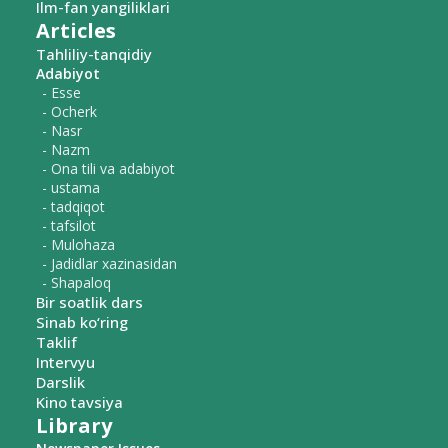
Ilm-fan yangiliklari
Articles
Tahliliy-tanqidiy
Adabiyot
- Esse
- Ocherk
- Nasr
- Nazm
- Ona tili va adabiyot
- ustama
- tadqiqot
- tafsilot
- Mulohaza
- Jadidlar xazinasidan
- Shapaloq
Bir soatlik dars
Sinab ko‘ring
Taklif
Intervyu
Darslik
Kino tavsiya
Library