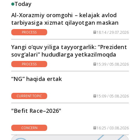
Today
Al-Xorazmiy oromgohi – kelajak avlod
tarbiyasiga xizmat qilayotgan maskan
18:14 / 29.07.2026
PROCESS
Yangi o‘quv yiliga tayyorgarlik: “Prezident
sovg‘alari” hududlarga yetkazilmoqda
15:39 / 05.08.2026
PROCESS
“NG” haqida ertak
15:09 / 05.08.2026
CURRENT TOPIC
"Befit Race–2026"
16:25 / 03.08.2026
CONCERN