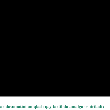
ar davomatini aniqlash qay tartibda amalga oshiriladi?