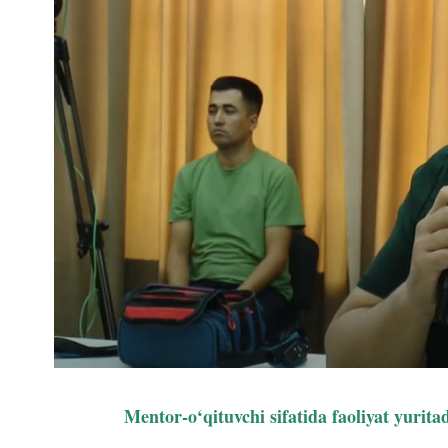
Mentor-o‘qituvchi sifatida faoliyat yurita