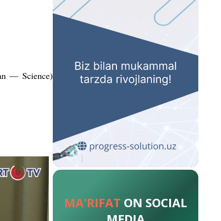
fan — Science)
MA'RIFAT
ON SOCIAL
MEDIA