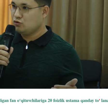
digan fan o‘qituvchilariga 20 foizlik ustama qanday to
‘
lan