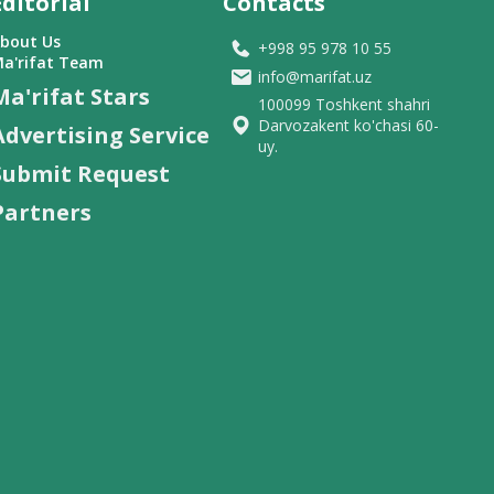
Editorial
Contacts
bout Us
+998 95 978 10 55
a'rifat Team
info@marifat.uz
Ma'rifat Stars
100099 Toshkent shahri
Darvozakent ko'chasi 60-
Advertising Service
uy.
Submit Request
Partners