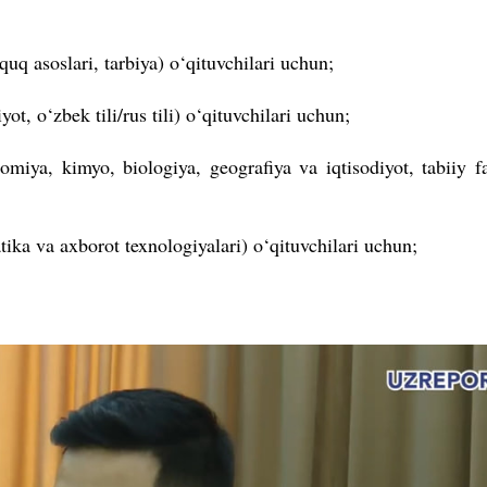
uq asoslari, tarbiya) o‘qituvchilari uchun;
ot, o‘zbek tili/rus tili) o‘qituvchilari uchun;
omiya, kimyo, biologiya, geografiya va iqtisodiyot, tabiiy 
ka va axborot texnologiyalari) o‘qituvchilari uchun;