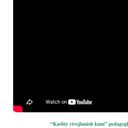
“Kasbiy rivojlanish kuni” pedagogl