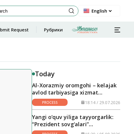
English
bmit Request
Рубрики
Today
Al-Xorazmiy oromgohi – kelajak
avlod tarbiyasiga xizmat
qilayotgan maskan
18:14 / 29.07.2026
PROCESS
Yangi o‘quv yiliga tayyorgarlik:
“Prezident sovg‘alari”
hududlarga yetkazilmoqda