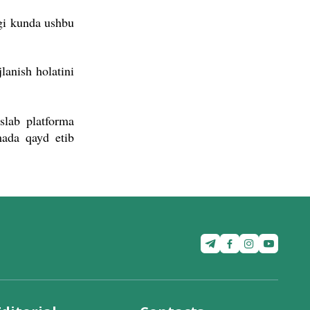
rgi kunda ushbu
lanish holatini
slab platforma
rmada qayd etib