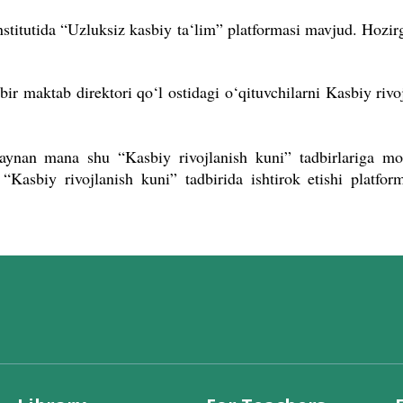
stitutida “Uzluksiz kasbiy ta‘lim” platformasi mavjud. Hozi
r maktab direktori qo‘l ostidagi o‘qituvchilarni Kasbiy rivoj
 aynan mana shu “Kasbiy rivojlanish kuni” tadbirlariga mo
 “Kasbiy rivojlanish kuni” tadbirida ishtirok etishi platfo