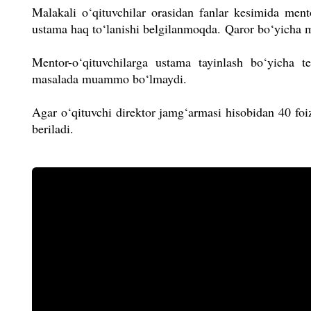
Malakali o‘qituvchilar orasidan fanlar kesimida ment
ustama haq to‘lanishi belgilanmoqda.
Qaror bo‘yicha m
Mentor-o‘qituvchilarga ustama tayinlash bo‘yicha te
masalada muammo bo‘lmaydi.
Agar o‘qituvchi direktor jamg‘armasi hisobidan 40 foi
beriladi.