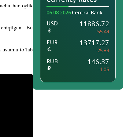
imcha har oylik
06.08.2026
Central Bank
11886.72
USD
 chiqilgan. Bu
-55.49
13717.27
EUR
z ustama to‘lab
-25.83
146.37
RUB
-1.05