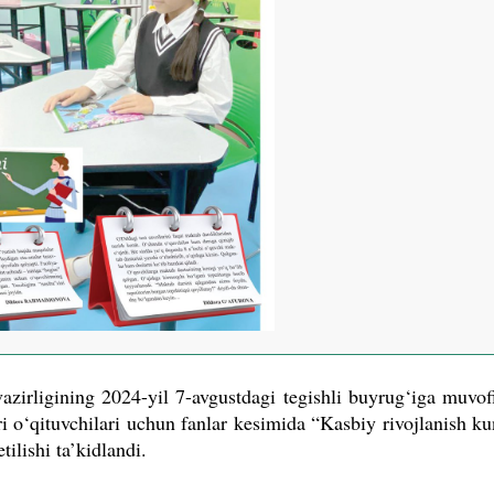
irligining 2024-yil 7-avgustdagi tegishli buyrug‘iga muvof
i o‘qituvchilari uchun fanlar kesimida “Kasbiy rivojlanish k
tilishi ta’kidlandi.