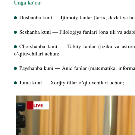
Unga ko‘ra:
Dushanba kuni — Ijtimoiy fanlar (tarix, davlat va huq
Seshanba kuni — Filologiya fanlari (ona tili va adabiy
Chorshanba kuni — Tabiiy fanlar (fizika va astron
o‘qituvchilari uchun;
Payshanba kuni — Aniq fanlar (matematika, informati
Juma kuni — Xorijiy tillar o‘qituvchilari uchun;