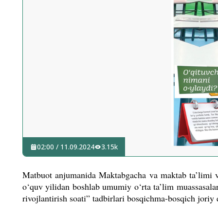
02:00 / 11.09.2024
3.15k
Matbuot anjumanida Maktabgacha va maktab ta’limi vaz
o‘quv yilidan boshlab umumiy o‘rta ta’lim muassasalar
rivojlantirish soati” tadbirlari bosqichma-bosqich joriy e