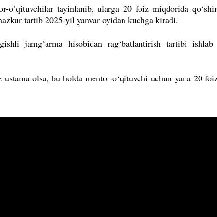
or-o‘qituvchilar tayinlanib, ularga 20 foiz miqdorida qo‘sh
azkur tartib 2025-yil yanvar oyidan kuchga kiradi.
gishli jamg‘arma hisobidan rag‘batlantirish tartibi ishlab
z ustama olsa, bu holda mentor-o‘qituvchi uchun yana 20 foi