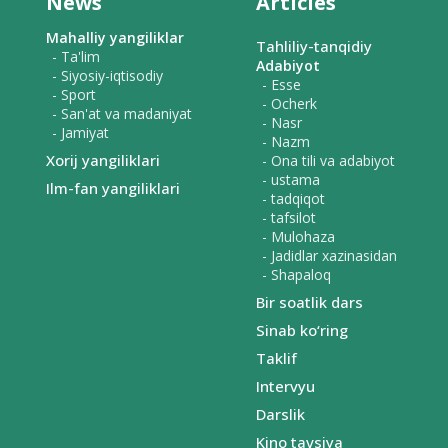
News
Articles
Mahalliy yangiliklar
Tahliliy-tanqidiy
- Ta'lim
Adabiyot
- Siyosiy-iqtisodiy
- Esse
- Sport
- Ocherk
- San'at va madaniyat
- Nasr
- Jamiyat
- Nazm
Xorij yangiliklari
- Ona tili va adabiyot
- ustama
Ilm-fan yangiliklari
- tadqiqot
- tafsilot
- Mulohaza
- Jadidlar xazinasidan
- Shapaloq
Bir soatlik dars
Sinab ko‘ring
Taklif
Intervyu
Darslik
Kino tavsiya