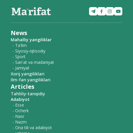
News
Mahalliy yangiliklar
- Ta'lim
- Siyosiy-iqtisodiy
- Sport
- San'at va madaniyat
- Jamiyat
Xorij yangiliklari
Ilm-fan yangiliklari
Articles
Tahliliy-tanqidiy
Adabiyot
- Esse
- Ocherk
- Nasr
- Nazm
- Ona tili va adabiyot