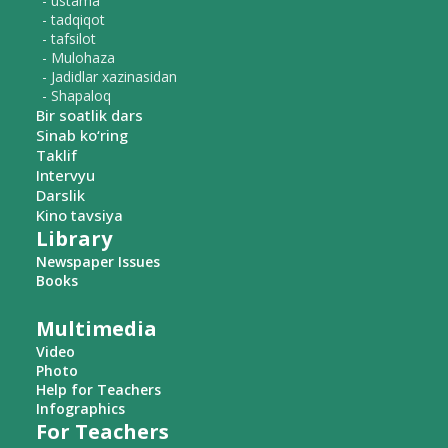
- ustama
- tadqiqot
- tafsilot
- Mulohaza
- Jadidlar xazinasidan
- Shapaloq
Bir soatlik dars
Sinab ko‘ring
Taklif
Intervyu
Darslik
Kino tavsiya
Library
Newspaper Issues
Books
Multimedia
Video
Photo
Help for Teachers
Infographics
For Teachers