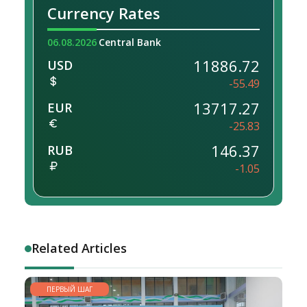
Currency Rates
06.08.2026
Central Bank
11886.72
USD
-55.49
13717.27
EUR
-25.83
146.37
RUB
-1.05
Related Articles
ПЕРВЫЙ ШАГ