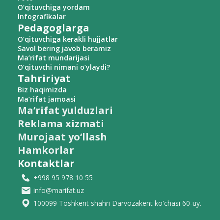
O‘qituvchiga yordam
Infografikalar
Pedagoglarga
O‘qituvchiga kerakli hujjatlar
Savol bering javob beramiz
Ma’rifat mundarijasi
O‘qituvchi nimani o‘ylaydi?
Tahririyat
Biz haqimizda
Ma’rifat jamoasi
Ma’rifat yulduzlari
Reklama xizmati
Murojaat yo‘llash
Hamkorlar
Kontaktlar
+998 95 978 10 55
info@marifat.uz
100099 Toshkent shahri Darvozakent ko'chasi 60-uy.