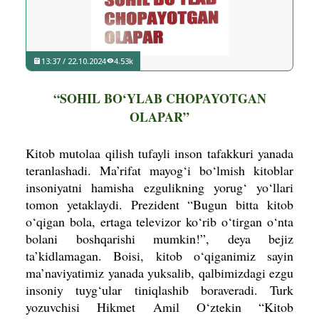
13:37 / 22.10.2024
4.53k
“SOHIL BO‘YLAB CHOPAYOTGAN
OLAPAR”
Kitob mutolaa qilish tufayli inson tafakkuri yanada
teranlashadi. Ma’rifat mayog‘i bo‘lmish kitoblar
insoniyatni hamisha ezgulikning yorug‘ yo‘llari
tomon yetaklaydi. Prezident “Bugun bitta kitob
o‘qigan bola, ertaga televizor ko‘rib o‘tirgan o‘nta
bolani boshqarishi mumkin!”, deya bejiz
ta’kidlamagan. Boisi, kitob o‘qiganimiz sayin
ma’naviyatimiz yanada yuksalib, qalbimizdagi ezgu
insoniy tuyg‘ular tiniqlashib boraveradi. Turk
yozuvchisi Hikmet Amil O‘ztekin “Kitob