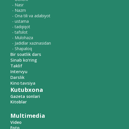
- Nasr
- Nazm
- Ona tili va adabiyot
- ustama
- tadqiqot
- tafsilot
- Mulohaza
- Jadidlar xazinasidan
- Shapaloq
Bir soatlik dars
Sinab ko‘ring
Taklif
Intervyu
Darslik
Kino tavsiya
Kutubxona
Gazeta sonlari
Kitoblar
Multimedia
Video
Foto