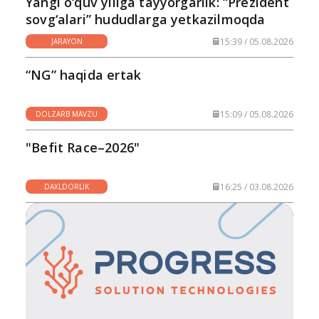
Yangi o‘quv yiliga tayyorgarlik: “Prezident
sovg‘alari” hududlarga yetkazilmoqda
15:39 / 05.08.2026
JARAYON
“NG” haqida ertak
15:09 / 05.08.2026
DOLZARB MAVZU
"Befit Race–2026"
16:25 / 03.08.2026
DAXLDORLIK