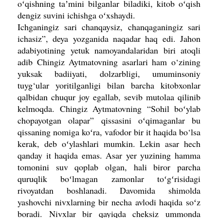
oʻqishning taʼmini bilganlar biladiki, kitob oʻqish
dengiz suvini ichishga oʻxshaydi.
Ichganingiz sari chanqaysiz, chanqagani­ngiz sari
ichasiz”, deya yozganida naqadar haq edi. Jahon
adabiyotining yetuk namoyandalaridan biri atoqli
adib Chingiz Aytmatovning asarlari ham o‘zining
yuksak badiiyati, dol­zarbligi, umuminsoniy
tuyg‘ular yoritilganligi bilan barcha kitobxonlar
qalbidan chuqur joy egallab, sevib mutolaa qilinib
kelmoqda. Chingiz Aytmatovning “Sohil boʻylab
chopayotgan olapar” qissasini oʻqimaganlar bu
qissaning nomiga koʻra, vafodor bir it haqida bo‘lsa
kerak, deb oʻylashlari mumkin. Lekin asar hech
qanday it haqida emas. Asar yer yuzining hamma
tomonini suv qoplab olgan, hali biror parcha
quruqlik boʻlmagan zamonlar toʻgʻrisidagi
rivoyatdan boshlanadi. Davomida shimolda
yashovchi nivxlarning bir necha avlodi haqida soʻz
boradi. Nivxlar bir qayiqda cheksiz ummonda