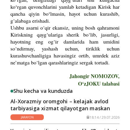
koʻrgan quvonchlarini yamlab ketadigan Kirisk har
qancha qiyin boʻlmasin, hayot uchun kurashib,
g‘alabaga erishadi.
Ushbu asarni o‘qir ekansiz, uning bosh qahramoni
Kiriskning qayg‘ulariga sherik bo‘lib, jasurligi,
hayotning eng og‘ir dam­larida ham umidini
so‘ndirmay, yashash uchun, tiriklik uchun
kurashuvchanligiga havasingiz ortib, umrdek aziz
ne’matga bo‘lgan qarashlaringiz sergak tortadi.
Jahongir NOMOZOV,
O‘zJOKU talabasi
Shu kecha va kunduzda
Al-Xorazmiy oromgohi – kelajak avlod
tarbiyasiga xizmat qilayotgan maskan
18:14 / 29.07.2026
JARAYON