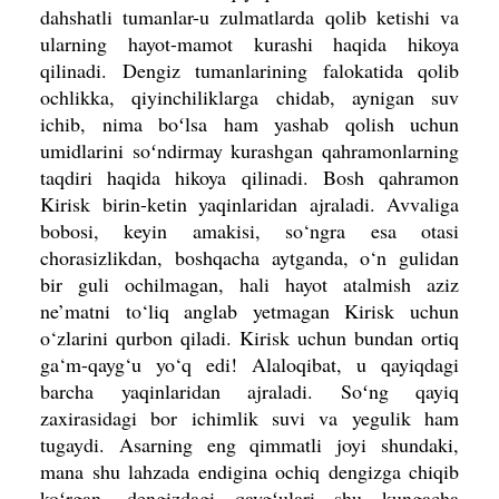
dahshatli tumanlar-u zulmatlarda qolib ketishi va
ularning hayot-mamot kurashi haqida hikoya
qilinadi. Dengiz tumanlarining falokatida qolib
ochlikka, qiyinchiliklarga chidab, aynigan suv
ichib, nima boʻlsa ham yashab qolish uchun
umidlarini soʻndirmay kurashgan qahramonlarning
taqdiri haqida hikoya qilinadi. Bosh qahramon
Kirisk birin-ketin yaqinlaridan ajraladi. Avvaliga
bobosi, keyin amakisi, so‘ngra esa otasi
chorasizlikdan, boshqacha aytganda, o‘n guli­dan
bir guli ochilmagan, hali hayot atalmish aziz
ne’matni to‘liq anglab yetmagan Kirisk uchun
o‘zlarini qurbon qiladi. Kirisk uchun bundan ortiq
ga‘m-qayg‘u yo‘q edi! Alaloqibat, u qayiqdagi
barcha yaqinlaridan ajraladi. Soʻng qayiq
zaxirasidagi bor ichimlik suvi va yegulik ham
tugaydi. Asarning eng qimmatli joyi shundaki,
mana shu lahzada endigina ochiq dengizga chiqib
koʻrgan, dengizdagi qaygʻulari shu kungacha