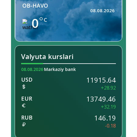
OB-HAVO
08.08.2026
0
C
Valyuta kurslari
08.08.2026
Markaziy bank
11915.64
USD
+28.92
13749.46
EUR
+32.19
146.19
RUB
-0.18