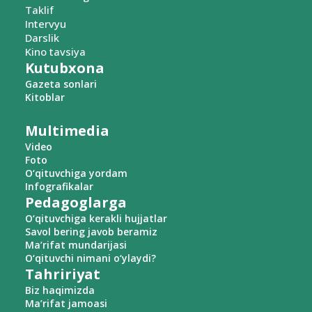
Taklif
Intervyu
Darslik
Kino tavsiya
Kutubxona
Gazeta sonlari
Kitoblar
Multimedia
Video
Foto
O‘qituvchiga yordam
Infografikalar
Pedagoglarga
O‘qituvchiga kerakli hujjatlar
Savol bering javob beramiz
Ma’rifat mundarijasi
O‘qituvchi nimani o‘ylaydi?
Tahririyat
Biz haqimizda
Ma’rifat jamoasi