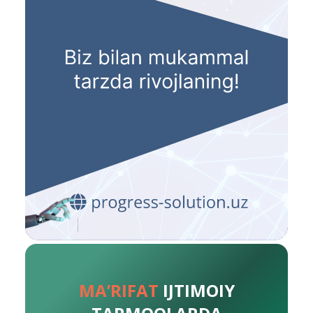
MA’RIFAT
IJTIMOIY