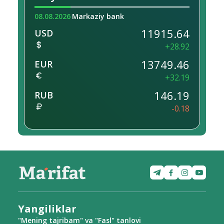
08.08.2026
Markaziy bank
11915.64
USD
+28.92
13749.46
EUR
+32.19
146.19
RUB
-0.18
Yangiliklar
"Mening tajribam" va "Fasl" tanlovi