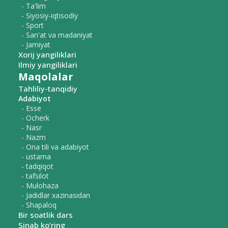
- Ta'lim
- Siyosiy-iqtisodiy
- Sport
- San'at va madaniyat
- Jamiyat
Xorij yangiliklari
Ilmiy yangiliklari
Maqolalar
Tahliliy-tanqidiy
Adabiyot
- Esse
- Ocherk
- Nasr
- Nazm
- Ona tili va adabiyot
- ustama
- tadqiqot
- tafsilot
- Mulohaza
- Jadidlar xazinasidan
- Shapaloq
Bir soatlik dars
Sinab ko‘ring