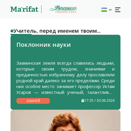
Учитель, перед именем твоим...
Поклонник науки
Зааминская земля всегда славилась людьми,
которые своим трудом, знаниями и
преданностью избранному делу прославляли
родной край далеко за его пределами. Среди
них особое место занимает профессор Уктам
Усаров — известный ученый, талантливый
педагог, исследователь и наставник,
17:35 / 30.06.2026
ЮБИЛЕЙ
посвятивший свою жизнь служению науке и
воспитанию молодого поколения.