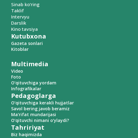
Sinab ko‘ring
Taklif
Intervyu
Darslik
Kino tavsiya
Kutubxona
Gazeta sonlari
Kitoblar
Multimedia
Video
Foto
O‘qituvchiga yordam
Infografikalar
Pedagoglarga
O‘qituvchiga kerakli hujjatlar
Savol bering javob beramiz
Ma’rifat mundarijasi
O‘qituvchi nimani o‘ylaydi?
Tahririyat
Biz haqimizda