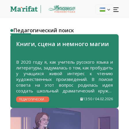
Педагогический поиск
Книги, сцена и немного магии
В 2020 году я, как учитель русского языка и
литературы, задумалась о том, как пробудить
у учащихся живой интерес к чтению
художественных произведений. В поиске
ответа на этот вопрос родилась идея
создать школьный драматический кружок
«Театральный чуланчик». Со временем он
13:50 / 04.02.2026
ПЕДАГОГИЧЕСКИЙ
стал устойчивой и значимой формой
ПОИСК
внеурочной деятельности, направленной на
развитие творческих способностей учащихся,
формирование интереса к литературе и
приобщение школьников к культурным