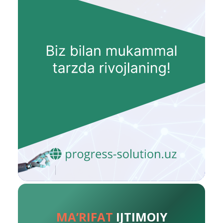
MA’RIFAT
IJTIMOIY