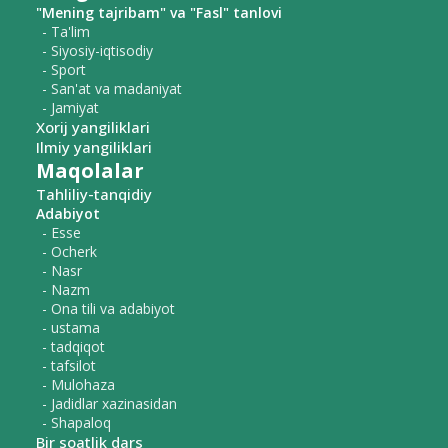
"Mening tajribam" va "Fasl" tanlovi
- Ta'lim
- Siyosiy-iqtisodiy
- Sport
- San'at va madaniyat
- Jamiyat
Xorij yangiliklari
Ilmiy yangiliklari
Maqolalar
Tahliliy-tanqidiy
Adabiyot
- Esse
- Ocherk
- Nasr
- Nazm
- Ona tili va adabiyot
- ustama
- tadqiqot
- tafsilot
- Mulohaza
- Jadidlar xazinasidan
- Shapaloq
Bir soatlik dars