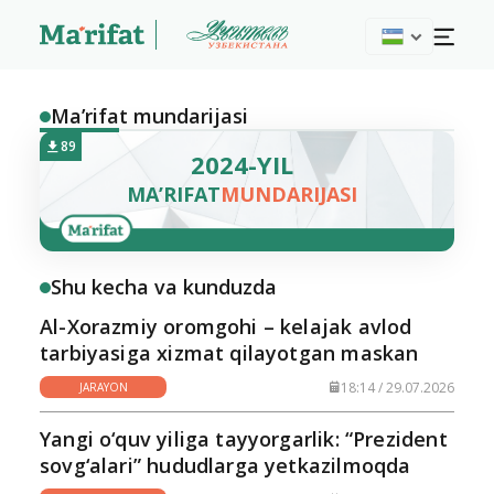
Ma’rifat mundarijasi
89
2024-YIL
MA’RIFAT
MUNDARIJASI
Shu kecha va kunduzda
Al-Xorazmiy oromgohi – kelajak avlod
tarbiyasiga xizmat qilayotgan maskan
18:14 / 29.07.2026
JARAYON
Yangi o‘quv yiliga tayyorgarlik: “Prezident
sovg‘alari” hududlarga yetkazilmoqda