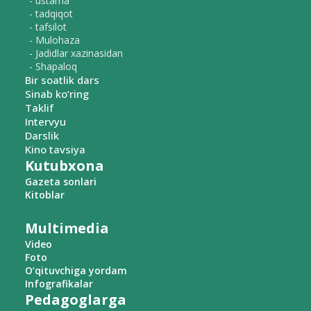
- ustama
- tadqiqot
- tafsilot
- Mulohaza
- Jadidlar xazinasidan
- Shapaloq
Bir soatlik dars
Sinab ko‘ring
Taklif
Intervyu
Darslik
Kino tavsiya
Kutubxona
Gazeta sonlari
Kitoblar
Multimedia
Video
Foto
O‘qituvchiga yordam
Infografikalar
Pedagoglarga