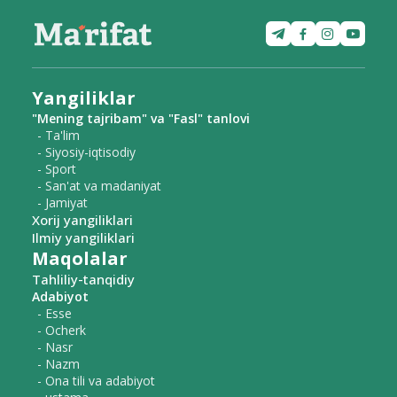
Yangiliklar
"Mening tajribam" va "Fasl" tanlovi
- Ta'lim
- Siyosiy-iqtisodiy
- Sport
- San'at va madaniyat
- Jamiyat
Xorij yangiliklari
Ilmiy yangiliklari
Maqolalar
Tahliliy-tanqidiy
Adabiyot
- Esse
- Ocherk
- Nasr
- Nazm
- Ona tili va adabiyot