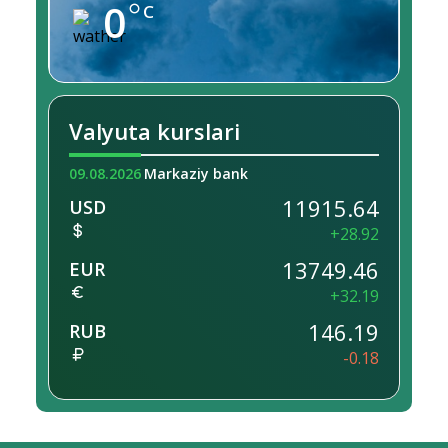
0
C
Valyuta kurslari
09.08.2026
Markaziy bank
11915.64
USD
+28.92
13749.46
EUR
+32.19
146.19
RUB
-0.18