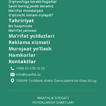
O‘qituvchiga kerakli hujjatlar
Savol bering javob beramiz
Ma’rifat mundarijasi
O‘qituvchi nimani o‘ylaydi?
Tahririyat
Biz haqimizda
Ma’rifat jamoasi
Ma’rifat yulduzlari
Reklama xizmati
Murojaat yo‘llash
Hamkorlar
Kontaktlar
+998 95 978 10 55
info@marifat.uz
100099 Toshkent shahri Darvozakent ko'chasi 60-uy.
MAXFIYLIK SIYOSATI
FOYDALANISH SHARTLARI