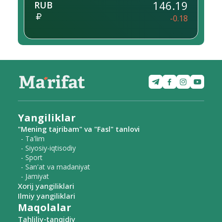
146.19
RUB
-0.18
Yangiliklar
"Mening tajribam" va "Fasl" tanlovi
- Ta'lim
- Siyosiy-iqtisodiy
- Sport
- San'at va madaniyat
- Jamiyat
Xorij yangiliklari
Ilmiy yangiliklari
Maqolalar
Tahliliy-tanqidiy