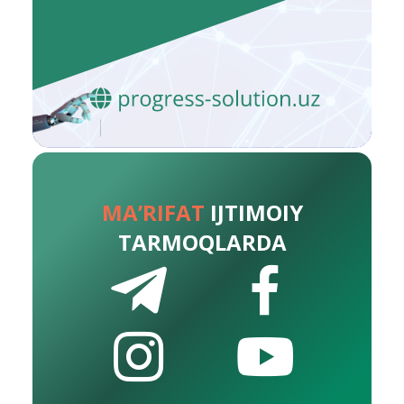
MA’RIFAT
IJTIMOIY
TARMOQLARDA