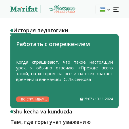
История педагогики
Работать с опережением
Когда спрашивают, что такое настоящий
урок, я обычно отвечаю: «Прежде всего
такой, на котором на все и на всех хватает
времени и внимания». С. Лысенкова
15:07 / 13.11.2024
ПО СТРАНИЦАМ
ИСТОРИИ
Shu kecha va kunduzda
Там, где горы учат уважению