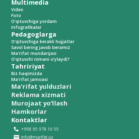
Multimedia
Video
Foto
O‘qituvchiga yordam
Infografikalar
Pedagoglarga
O‘qituvchiga kerakli hujjatlar
Savol bering javob beramiz
Ma’rifat mundarijasi
O‘qituvchi nimani o‘ylaydi?
Tahririyat
Biz haqimizda
Ma’rifat jamoasi
Ma’rifat yulduzlari
Reklama xizmati
Murojaat yo‘llash
Hamkorlar
Kontaktlar
+998 95 978 10 55
info@marifat.uz