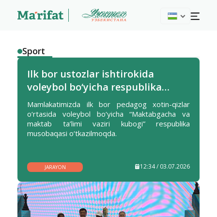
Sport
Ilk bor ustozlar ishtirokida
voleybol bo‘yicha respublika
musobaqasi tashkil etildi
Mamlakatimizda ilk bor pedagog xotin-qizlar
o‘rtasida voleybol bo‘yicha “Maktabgacha va
maktab ta’limi vaziri kubogi” respublika
musobaqasi o‘tkazilmoqda.
12:34 / 03.07.2026
JARAYON