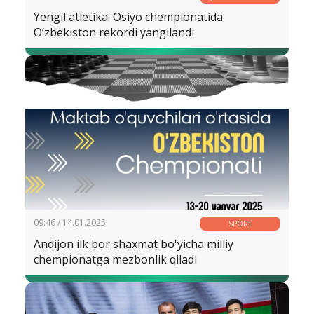
– YURT KELAJAGI
Yengil atletika: Osiyo chempionatida
O‘zbekiston rekordi yangilandi
09:46 / 14.01.2025
SPORT
Andijon ilk bor shaxmat bo'yicha milliy
chempionatga mezbonlik qiladi