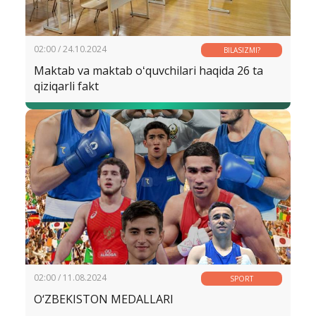
02:00 / 24.10.2024
BILASIZMI?
Maktab va maktab oʻquvchilari haqida 26 ta
qiziqarli fakt
02:00 / 11.08.2024
SPORT
O‘ZBEKISTON MEDALLARI