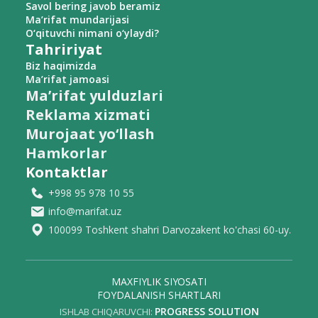
Savol bering javob beramiz
Ma’rifat mundarijasi
O‘qituvchi nimani o‘ylaydi?
Tahririyat
Biz haqimizda
Ma’rifat jamoasi
Ma’rifat yulduzlari
Reklama xizmati
Murojaat yo‘llash
Hamkorlar
Kontaktlar
+998 95 978 10 55
info@marifat.uz
100099 Toshkent shahri Darvozakent ko'chasi 60-uy.
MAXFIYLIK SIYOSATI
FOYDALANISH SHARTLARI
PROGRESS SOLUTION
ISHLAB CHIQARUVCHI: