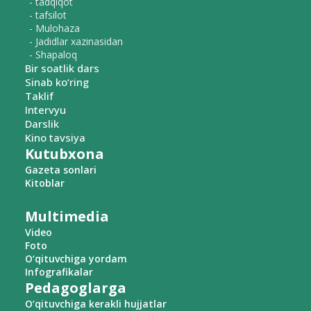
- tadqiqot
- tafsilot
- Mulohaza
- Jadidlar xazinasidan
- Shapaloq
Bir soatlik dars
Sinab ko‘ring
Taklif
Intervyu
Darslik
Kino tavsiya
Kutubxona
Gazeta sonlari
Kitoblar
Multimedia
Video
Foto
O‘qituvchiga yordam
Infografikalar
Pedagoglarga
O‘qituvchiga kerakli hujjatlar