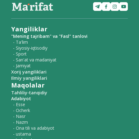
Yangiliklar
"Mening tajribam" va "Fasl" tanlovi
- Ta'lim
- Siyosiy-iqtisodiy
- Sport
- San'at va madaniyat
- Jamiyat
Xorij yangiliklari
Ilmiy yangiliklari
Maqolalar
Tahliliy-tanqidiy
Adabiyot
- Esse
- Ocherk
- Nasr
- Nazm
- Ona tili va adabiyot
- ustama