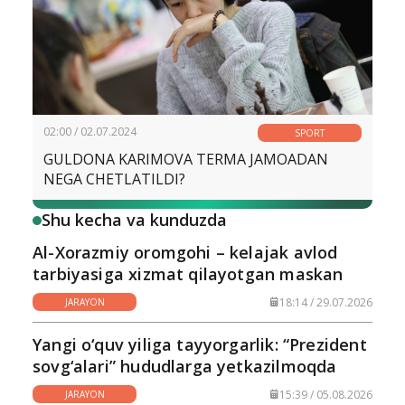
02:00 / 02.07.2024
SPORT
GULDONA KARIMOVA TERMA JAMOADAN
NEGA CHETLATILDI?
Shu kecha va kunduzda
Al-Xorazmiy oromgohi – kelajak avlod
tarbiyasiga xizmat qilayotgan maskan
18:14 / 29.07.2026
JARAYON
Yangi o‘quv yiliga tayyorgarlik: “Prezident
sovg‘alari” hududlarga yetkazilmoqda
15:39 / 05.08.2026
JARAYON