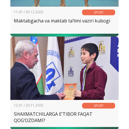
11:01 / 03.12.2025
SPORT
Maktabgacha va maktab ta’limi vaziri kubogi
12:31 / 20.11.2025
SPORT
SHAXMATCHILARGA E’TIBOR FAQAT
QOG‘OZDAMI?