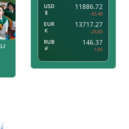
11886.72
USD
-55.49
13717.27
EUR
-25.83
146.37
RUB
LI
-1.05