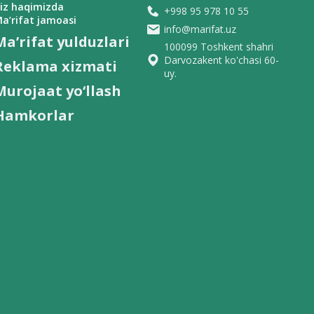
iz haqimizda
+998 95 978 10 55
a’rifat jamoasi
info@marifat.uz
Ma’rifat yulduzlari
100099 Toshkent shahri
Darvozakent ko'chasi 60-
Reklama xizmati
uy.
Murojaat yo‘llash
Hamkorlar