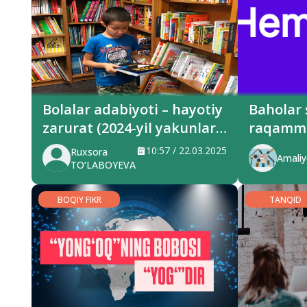
Bolalar adabiyoti – hayotiy
Baholar
zarurat (2024-yil yakunlari
raqamm
bo‘yicha bolalar nashrlari
10:57 / 22.03.2025
Ruxsora
Amaliy
tahlili)
TO‘LABOYEVA
BOQIY FIKR
TANQID