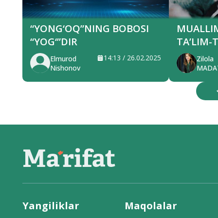
“YONG‘OQ”NING BOBOSI
MUALLI
“YOG‘”DIR
TA’LIM-
YUKSAL
14:13 / 26.02.2025
Elmurod
Zilola
Nishonov
MADA
Yangiliklar
Maqolalar