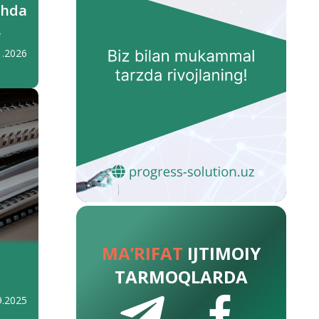
shda
1.2026
MA’RIFAT
IJTIMOIY
TARMOQLARDA
9.2025