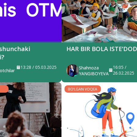
 shunchaki
HAR BIR BOLA ISTE’DOD
i?
13:28 / 05.03.2025
16:05 /
Shahnoza
otchilar
26.02.2025
YANGIBOYEVA
BO‘LGAN VOQEA