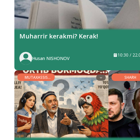
Muharrir kerakmi? Kerak!
10:30 / 22
Husan NISHONOV
MUTAXASSIS
SHARH
MINBARI