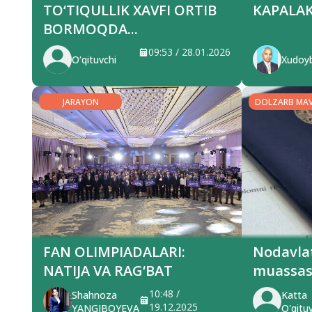
TO‘TIQULLIK XAVFI ORTIB
KAPALAK
BORMOQDA...
09:53 / 28.01.2026
O‘qituvchi
Xudoyb
JARAYON
DOLZARB MA
FAN OLIMPIADALARI:
Nodavlat
NATIJA VA RAG‘BAT
muassas
ishonchs
10:48 /
Shahnoza
Katta
19.12.2025
YANGIBOYEVA
O'qitu