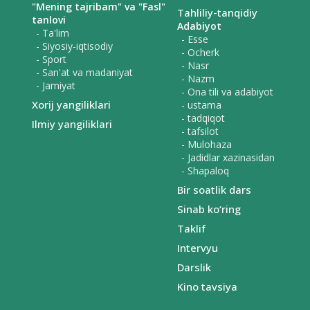
"Mening tajribam" va "Fasl"
Tahliliy-tanqidiy
tanlovi
Adabiyot
- Ta'lim
- Esse
- Siyosiy-iqtisodiy
- Ocherk
- Sport
- Nasr
- San'at va madaniyat
- Nazm
- Jamiyat
- Ona tili va adabiyot
Xorij yangiliklari
- ustama
- tadqiqot
Ilmiy yangiliklari
- tafsilot
- Mulohaza
- Jadidlar xazinasidan
- Shapaloq
Bir soatlik dars
Sinab ko‘ring
Taklif
Intervyu
Darslik
Kino tavsiya