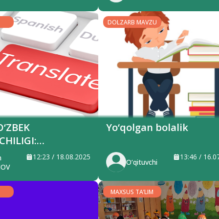
DOLZARB MAVZU
O‘ZBEK
Yo‘qolgan bolalik
CHILIGI:
hilikka ham
12:23 / 18.08.2025
13:46 / 16.0
m
O‘qituvchi
 qarash lozim?
MOV
MAXSUS TA’LIM