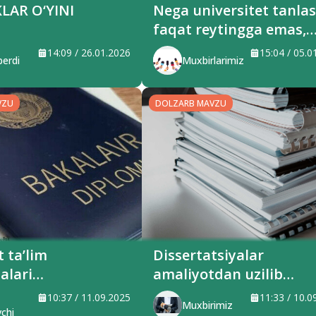
LAR O‘YINI
Nega universitet tanla
faqat reytingga emas,
kampusga ham e’tibor
14:09 / 26.01.2026
15:04 / 05.0
erdi
Muxbirlarimiz
berish kerak?
VZU
DOLZARB MAVZU
 ta’lim
Dissertatsiyalar
alari
amaliyotdan uzilib
izmi?
qolmoqda!
10:37 / 11.09.2025
11:33 / 10.0
Muxbirimiz
vchi