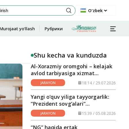
O'zbek
Murojaat yo‘llash
Рубрики
Shu kecha va kunduzda
Al-Xorazmiy oromgohi – kelajak
avlod tarbiyasiga xizmat
qilayotgan maskan
18:14 / 29.07.2026
JARAYON
Yangi o‘quv yiliga tayyorgarlik:
“Prezident sovg‘alari”
hududlarga yetkazilmoqda
15:39 / 05.08.2026
JARAYON
“NG” haqida ertak