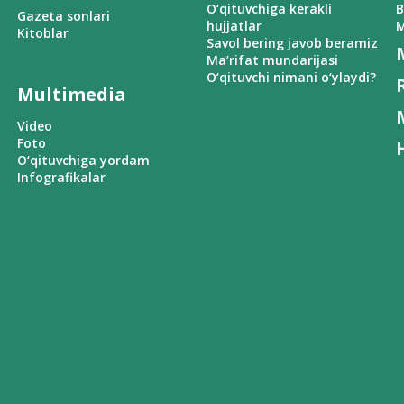
O‘qituvchiga kerakli
B
Gazeta sonlari
hujjatlar
M
Kitoblar
Savol bering javob beramiz
Ma’rifat mundarijasi
O‘qituvchi nimani o‘ylaydi?
Multimedia
Video
Foto
O‘qituvchiga yordam
Infografikalar