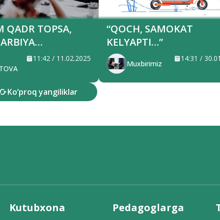
M QADR TOPSA,
“QOCH, SAMOKAT
TARBIYA
KELYAPTI…”
ADI
11:42 / 11.02.2025
14:31 / 30.0
Muxbirimiz
TOVA
Ko‘proq yangiliklar
Kutubxona
Pedagoglarga