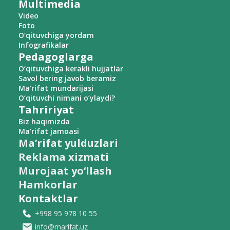
Multimedia
Video
Foto
O‘qituvchiga yordam
Infografikalar
Pedagoglarga
O‘qituvchiga kerakli hujjatlar
Savol bering javob beramiz
Ma’rifat mundarijasi
O‘qituvchi nimani o‘ylaydi?
Tahririyat
Biz haqimizda
Ma’rifat jamoasi
Ma’rifat yulduzlari
Reklama xizmati
Murojaat yo‘llash
Hamkorlar
Kontaktlar
+998 95 978 10 55
info@marifat.uz