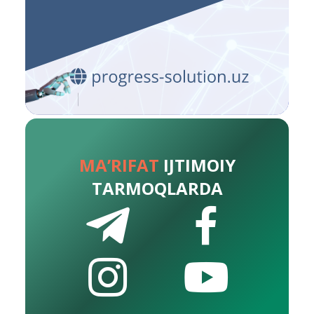
MA’RIFAT
IJTIMOIY
TARMOQLARDA