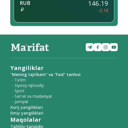
146.19
RUB
-0.18
Yangiliklar
"Mening tajribam" va "Fasl" tanlovi
- Ta'lim
- Siyosiy-iqtisodiy
- Sport
- San'at va madaniyat
- Jamiyat
Xorij yangiliklari
Ilmiy yangiliklari
Maqolalar
Tahliliy-tanqidiy