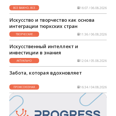
отдавая все, что дано природой и теми, кто
раскрывал перед ними тайны музыкального
16:07 / 06.08.2026
ВСЕ ВАЖНО, ВСЕ
искусства.
НУЖНО
Искусство и творчество как основа
интеграции тюркских стран
11:36 / 06.08.2026
ТВОРЧЕСКИЕ
ГОРИЗОНТЫ
Искусственный интеллект и
инвестиции в знания
12:04 / 05.08.2026
АКТУАЛЬНО
Забота, которая вдохновляет
16:34 / 04.08.2026
ПРОФСОЮЗНАЯ
ЖИЗНЬ