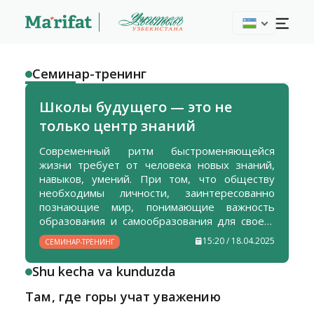
Семинар-тренинг
Школы будущего — это не
только центр знаний
Современный ритм быстроменяющейся
жизни требует от человека новых знаний,
навыков, умений. При том, что обществу
необходимы личности, заинтересованно
познающие мир, понимающие важность
образования и самообразования для своего
жизненного пути, способные применять
15:20 / 18.04.2025
СЕМИНАР-ТРЕНИНГ
полученные знания и умения на практике,
необходимы инновационные подходы и
Shu kecha va kunduzda
методы в образовательном процессе. На это
направлены проводимые в последние годы
Там, где горы учат уважению
реформы в данной сфере, исполнение