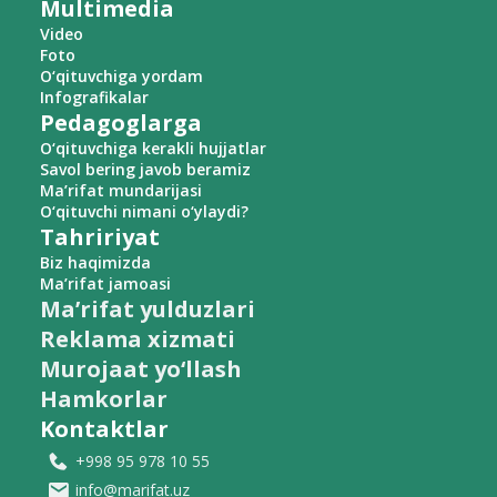
Multimedia
Video
Foto
O‘qituvchiga yordam
Infografikalar
Pedagoglarga
O‘qituvchiga kerakli hujjatlar
Savol bering javob beramiz
Ma’rifat mundarijasi
O‘qituvchi nimani o‘ylaydi?
Tahririyat
Biz haqimizda
Ma’rifat jamoasi
Ma’rifat yulduzlari
Reklama xizmati
Murojaat yo‘llash
Hamkorlar
Kontaktlar
+998 95 978 10 55
info@marifat.uz