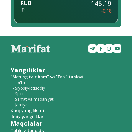
146.19
RUB
-0.18
Yangiliklar
"Mening tajribam" va "Fasl" tanlovi
- Ta'lim
- Siyosiy-iqtisodiy
- Sport
- San'at va madaniyat
- Jamiyat
Xorij yangiliklari
Ilmiy yangiliklari
Maqolalar
Tahliliy-tanqidiy