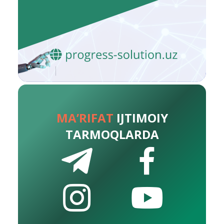
MA’RIFAT
IJTIMOIY
TARMOQLARDA