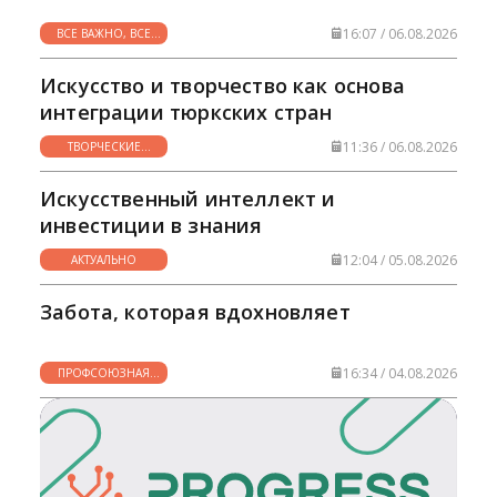
которых находится под вниманием
руководства страны.
16:07 / 06.08.2026
ВСЕ ВАЖНО, ВСЕ
НУЖНО
Искусство и творчество как основа
интеграции тюркских стран
11:36 / 06.08.2026
ТВОРЧЕСКИЕ
ГОРИЗОНТЫ
Искусственный интеллект и
инвестиции в знания
12:04 / 05.08.2026
АКТУАЛЬНО
Забота, которая вдохновляет
16:34 / 04.08.2026
ПРОФСОЮЗНАЯ
ЖИЗНЬ