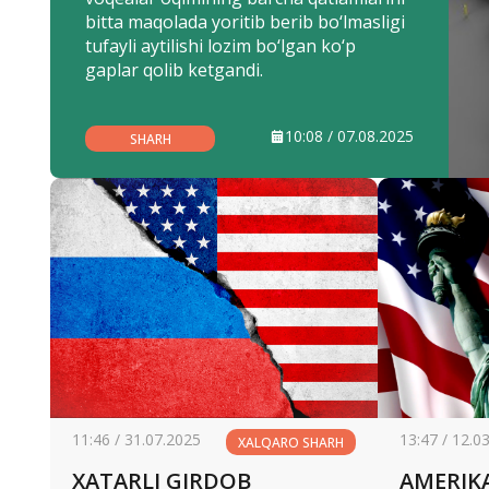
bitta maqolada yoritib berib bo‘lmasligi
tufayli aytilishi lozim bo‘lgan ko‘p
gaplar qolib ketgandi.
10:08 / 07.08.2025
SHARH
11:46 / 31.07.2025
13:47 / 12.0
XALQARO SHARH
XATARLI GIRDOB