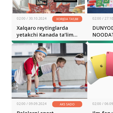
02:00 / 30.10.2024
02:00 / 27.1
XORIJDA TA’LIM
Xalqaro reytinglarda
DUNYOD
yetakchi Kanada ta’lim
tizimi siri nimada?
02:00 / 09.09.2024
02:00 / 06.0
AKS SADO