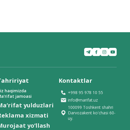
Tahririyat
Kontaktlar
iz haqimizda
+998 95 978 10 55
a’rifat jamoasi
info@marifat.uz
Ma’rifat yulduzlari
100099 Toshkent shahri
Darvozakent ko'chasi 60-
Reklama xizmati
uy.
Murojaat yo‘llash