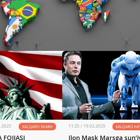
3.2025
11:25 / 19.02.2025
XALQARO SHARH
XALQARO HA
AMERIKA FOJIASI
Ilon Mask Marsga sunʼi