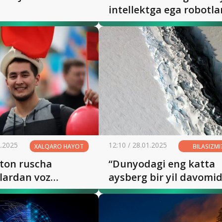
intellektga ega robotla
yubormoqchi
2.2025
12:10 / 28.01.2025
XALQARO HAYOT
BILASIZMI
ston ruscha
“Dunyodagi eng katta
alardan voz
aysberg bir yil davomi
qchi
nechi foizini yo‘qotdi?”