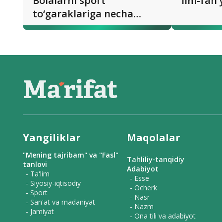
Bolalarni sport
Ilm-fan 
to‘garaklariga necha
yoshdan bergan ma’qul?
Yangiliklar
Maqolalar
"Mening tajribam" va "Fasl"
Tahliliy-tanqidiy
tanlovi
Adabiyot
- Ta'lim
- Esse
- Siyosiy-iqtisodiy
- Ocherk
- Sport
- Nasr
- San'at va madaniyat
- Nazm
- Jamiyat
- Ona tili va adabiyot