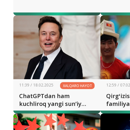
11:39 / 18.02.2025
12:59 / 07.0
XALQARO HAYOT
ChatGPTdan ham
Qirgʻizi
kuchliroq yangi sun’iy
familiy
intellekt qaysi?
kechmo