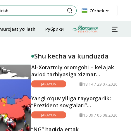
O'zbek
Murojaat yo‘llash
Рубрики
Shu kecha va kunduzda
Al-Xorazmiy oromgohi – kelajak
avlod tarbiyasiga xizmat
qilayotgan maskan
18:14 / 29.07.2026
JARAYON
Yangi o‘quv yiliga tayyorgarlik:
“Prezident sovg‘alari”
hududlarga yetkazilmoqda
15:39 / 05.08.2026
JARAYON
“NG” haqida ertak