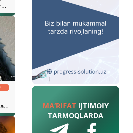
rni
?
MA’RIFAT
IJTIMOIY
da
TARMOQLARDA