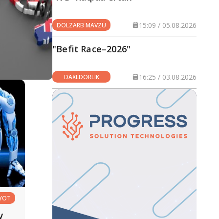
15:09 / 05.08.2026
DOLZARB MAVZU
"Befit Race–2026"
16:25 / 03.08.2026
DAXLDORLIK
YOT
y