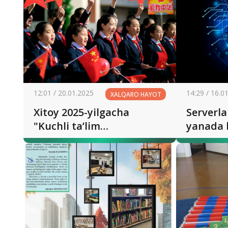
12:01 / 20.01.2025
14:29 / 16.0
XALQARO HAYOT
Xitoy 2025-yilgacha
Serverla
"Kuchli ta’lim
yanada 
mamlakati"ga aylanadi
usullari
zarur