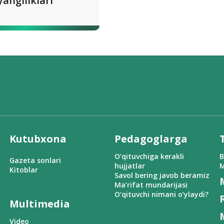
yangiliklari
Kutubxona
Pedagoglarga
O‘qituvchiga kerakli
B
Gazeta sonlari
hujjatlar
M
Kitoblar
Savol bering javob beramiz
Ma’rifat mundarijasi
O‘qituvchi nimani o‘ylaydi?
Multimedia
Video