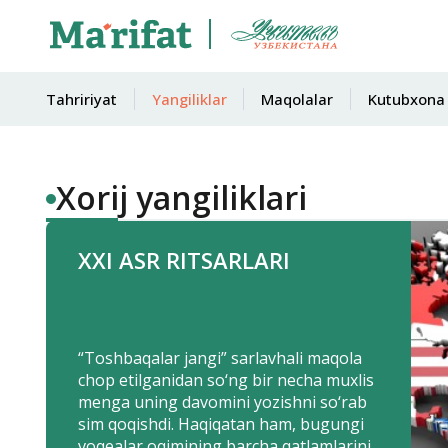
Tahririyat
Yangiliklar
Maqolalar
Kutubxona
Xorij yangiliklari
XXI ASR RITSARLARI
“Toshbaqalar jangi” sarlavhali maqola
chop etilganidan so‘ng bir necha muxlis
menga uning davomini yozishni so‘rab
sim qoqishdi. Haqiqatan ham, bugungi
voqealar oqimining barcha qatlamlarini