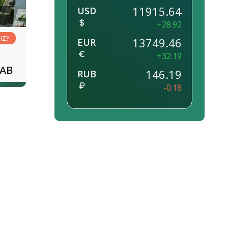
11915.64
USD
+28.92
IZ?
13749.46
EUR
+32.19
TAB
146.19
RUB
-0.18