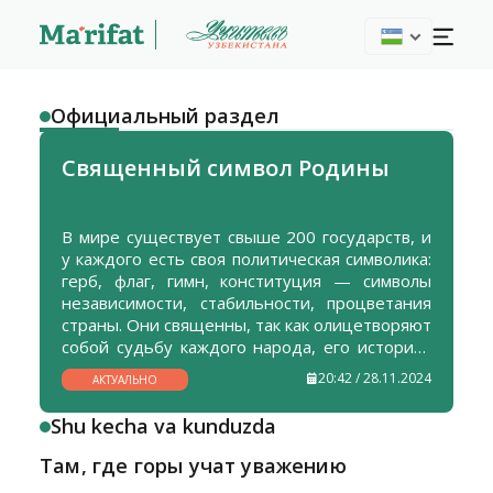
Oфициальный раздел
Священный символ Родины
В мире существует свыше 200 государств, и
у каждого есть своя политическая символика:
герб, флаг, гимн, конституция — символы
независимости, стабильности, процветания
страны. Они священны, так как олицетворяют
собой судьбу каждого народа, его историю,
культуру, суверенитет.
20:42 / 28.11.2024
АКТУАЛЬНО
Shu kecha va kunduzda
Там, где горы учат уважению