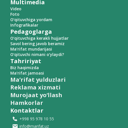
Multimedia
Video
Foto
O‘qituvchiga yordam
Infografikalar
Pedagoglarga
O‘qituvchiga kerakli hujjatlar
Savol bering javob beramiz
Ma’rifat mundarijasi
O‘qituvchi nimani o‘ylaydi?
Tahririyat
Biz haqimizda
Ma’rifat jamoasi
Ma’rifat yulduzlari
Reklama xizmati
Murojaat yo‘llash
Hamkorlar
Kontaktlar
+998 95 978 10 55
info@marifat.uz