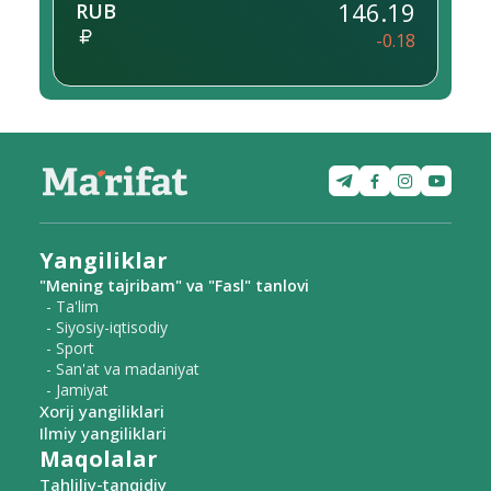
146.19
RUB
-0.18
Yangiliklar
"Mening tajribam" va "Fasl" tanlovi
- Ta'lim
- Siyosiy-iqtisodiy
- Sport
- San'at va madaniyat
- Jamiyat
Xorij yangiliklari
Ilmiy yangiliklari
Maqolalar
Tahliliy-tanqidiy