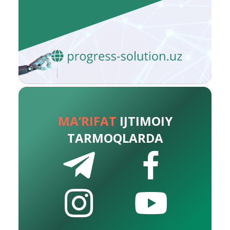
MA’RIFAT
IJTIMOIY
TARMOQLARDA