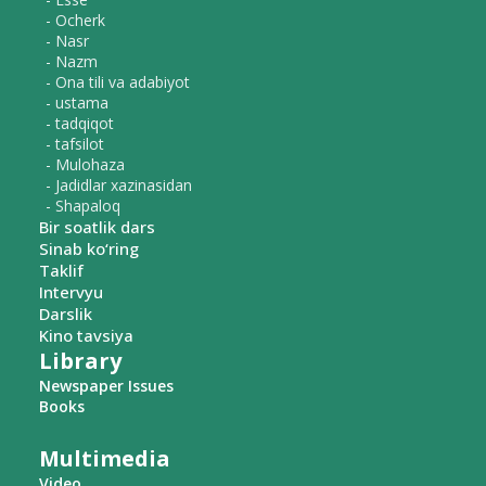
- Ocherk
- Nasr
- Nazm
- Ona tili va adabiyot
- ustama
- tadqiqot
- tafsilot
- Mulohaza
- Jadidlar xazinasidan
- Shapaloq
Bir soatlik dars
Sinab ko‘ring
Taklif
Intervyu
Darslik
Kino tavsiya
Library
Newspaper Issues
Books
Multimedia
Video