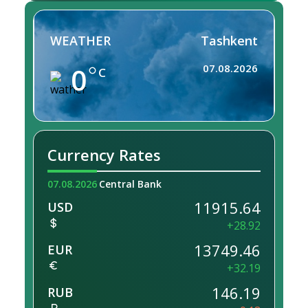
WEATHER
Tashkent
0
07.08.2026
C
Currency Rates
07.08.2026
Central Bank
11915.64
USD
+28.92
13749.46
EUR
+32.19
146.19
RUB