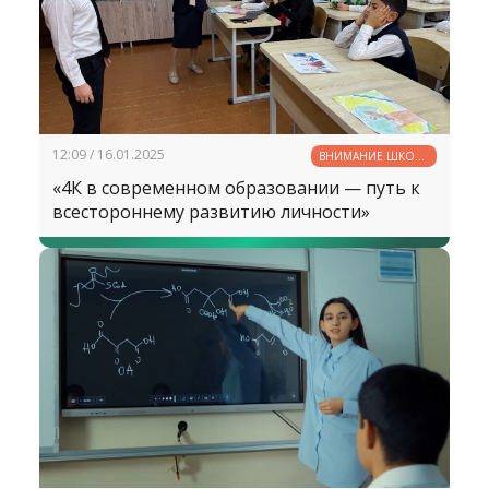
12:09 / 16.01.2025
ВНИМАНИЕ ШКОЛЕ
— ВНИМАНИЕ
«4К в современном образовании — путь к
БУДУЩЕМУ
всестороннему развитию личности»