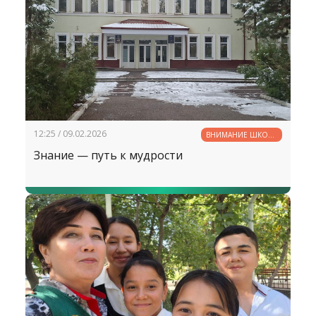
чтобы ученики работали добровольно,
творчески, с внутренней мотивацией,
осваивая материал на максимально
возможном для каждого уровне?
12:25 / 09.02.2026
ВНИМАНИЕ ШКОЛЕ
— ВНИМАНИЕ
Знание — путь к мудрости
БУДУЩЕМУ