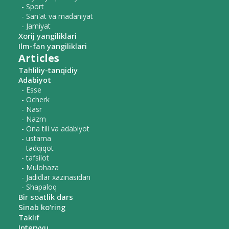
- Sport
- San'at va madaniyat
- Jamiyat
Xorij yangiliklari
Ilm-fan yangiliklari
Articles
Tahliliy-tanqidiy
Adabiyot
- Esse
- Ocherk
- Nasr
- Nazm
- Ona tili va adabiyot
- ustama
- tadqiqot
- tafsilot
- Mulohaza
- Jadidlar xazinasidan
- Shapaloq
Bir soatlik dars
Sinab ko‘ring
Taklif
Intervyu