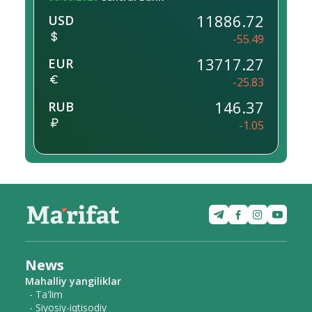
11886.72
USD
-55.49
13717.27
EUR
-25.83
146.37
RUB
-1.05
News
Mahalliy yangiliklar
- Ta'lim
- Siyosiy-iqtisodiy