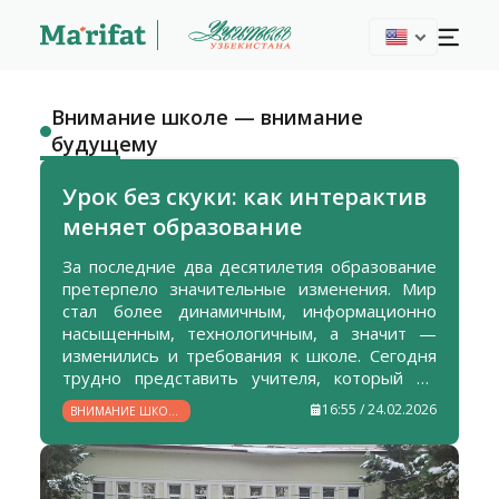
Внимание школе — внимание
будущему
Урок без скуки: как интерактив
меняет образование
За последние два десятилетия образование
претерпело значительные изменения. Мир
стал более динамичным, информационно
насыщенным, технологичным, а значит —
изменились и требования к школе. Сегодня
трудно представить учителя, который не
задавался бы вопросами: как сделать урок
16:55 / 24.02.2026
ВНИМАНИЕ ШКОЛЕ
ярким и запоминающимся? как увлечь
— ВНИМАНИЕ
учащихся своим предметом? как создать на
БУДУЩЕМУ
занятии ситуацию успеха для каждого? Какой
современный педагог не мечтает о том,