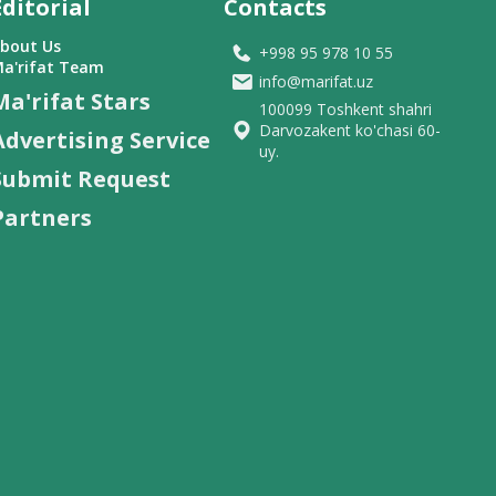
Editorial
Contacts
bout Us
+998 95 978 10 55
a'rifat Team
info@marifat.uz
Ma'rifat Stars
100099 Toshkent shahri
Darvozakent ko'chasi 60-
Advertising Service
uy.
Submit Request
Partners