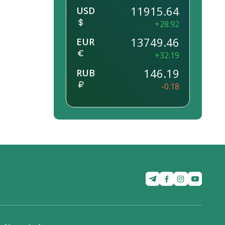
11915.64
USD
+28.92
13749.46
EUR
+32.19
146.19
RUB
-0.18