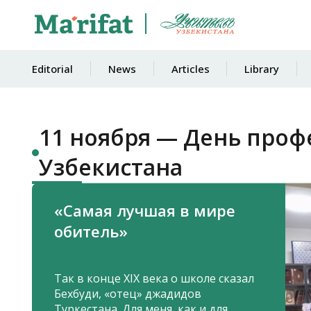
Editorial
News
Articles
Library
11 ноября — День про
Узбекистана
«Самая лучшая в мире
обитель»
Так в конце XIX века о школе сказал
Бехбуди, «отец» джадидов
Туркестана. Для меня, как и для