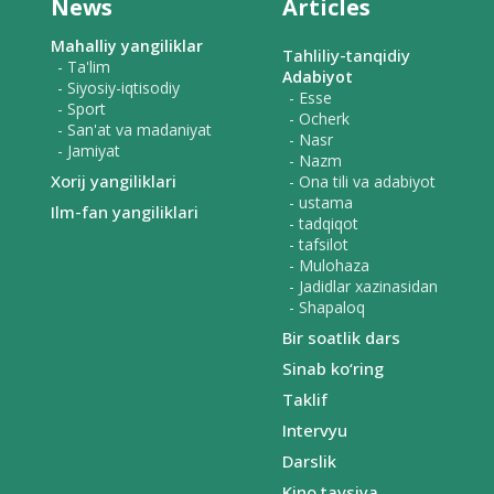
News
Articles
Mahalliy yangiliklar
Tahliliy-tanqidiy
- Ta'lim
Adabiyot
- Siyosiy-iqtisodiy
- Esse
- Sport
- Ocherk
- San'at va madaniyat
- Nasr
- Jamiyat
- Nazm
Xorij yangiliklari
- Ona tili va adabiyot
- ustama
Ilm-fan yangiliklari
- tadqiqot
- tafsilot
- Mulohaza
- Jadidlar xazinasidan
- Shapaloq
Bir soatlik dars
Sinab ko‘ring
Taklif
Intervyu
Darslik
Kino tavsiya